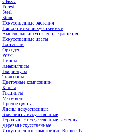
Classic
Forest
Steel
Stone
Искусственные растения
Папоротники искусственные
Ампельные искусственные растения
Искусственные цветы
Гортензии
Орхидеи
Розы
Пионы
Амариллисы
Гладиолусы
Тюльпаны
Цветочные композиции
Каллы
Гиацинты
Магнолии
Прочие цветы
Лианы искусственные
Эвкалипты искусственные
Горшечные искусственные растения
Деревья искусственные
Искусственные композиции Botanicals