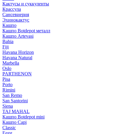
Кактусы и суккуленты
Крассула
Сансевиерия
Эхинокактус
Кашпо
Кашпо Botdepot металл
Кашпо Artevasi
Bahia
Fiji
Havana Horizon
Havana Natural
Marbella
Oslo
PARTHENON
Pisa
Porto
Rimini
San Remo
San Santorini
Siena
TAJ MAHAL
Кашпо Botdepot mini
Кашпо Capi
Classic
Eegg