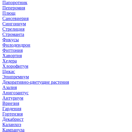
Папоротник
Пеперомия
Плющ
Сансевиерия
Сингониум
Стрелиция
Строманта
Фикусы
Филодендрон
Фиттония
Хавортия
Хедера
Хлорофитум
Цикас
Эпипремнум
Декоративно-цветущие растения
Азалия
Анигозантус
Антуриум
Вриезия
Гардения
Гортензия
Декабрист
Каланхоэ
Кампанула