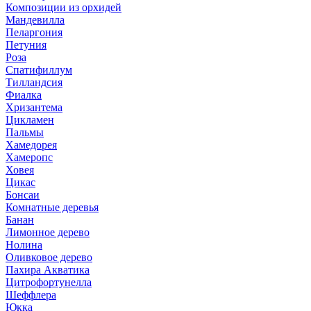
Композиции из орхидей
Мандевилла
Пеларгония
Петуния
Роза
Спатифиллум
Тилландсия
Фиалка
Хризантема
Цикламен
Пальмы
Хамедорея
Хамеропс
Ховея
Цикас
Бонсаи
Комнатные деревья
Банан
Лимонное дерево
Нолина
Оливковое дерево
Пахира Акватика
Цитрофортунелла
Шеффлера
Юкка