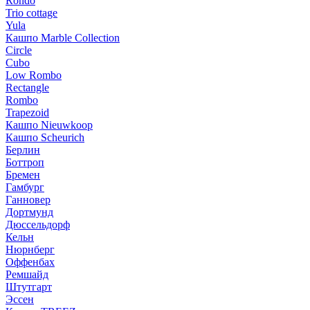
Rondo
Trio cottage
Yula
Кашпо Marble Collection
Circle
Cubo
Low Rombo
Rectangle
Rombo
Trapezoid
Кашпо Nieuwkoop
Кашпо Scheurich
Берлин
Боттроп
Бремен
Гамбург
Ганновер
Дортмунд
Дюссельдорф
Кельн
Нюрнберг
Оффенбах
Ремшайд
Штутгарт
Эссен