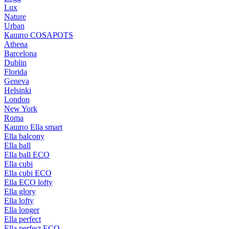
Lux
Nature
Urban
Кашпо COSAPOTS
Athena
Barcelona
Dublin
Florida
Geneva
Helsinki
London
New York
Roma
Кашпо Ella smart
Ella balcony
Ella ball
Ella ball ECO
Ella cubi
Ella cubi ECO
Ella ECO lofty
Ella glory
Ella lofty
Ella longer
Ella perfect
Ella perfect ECO