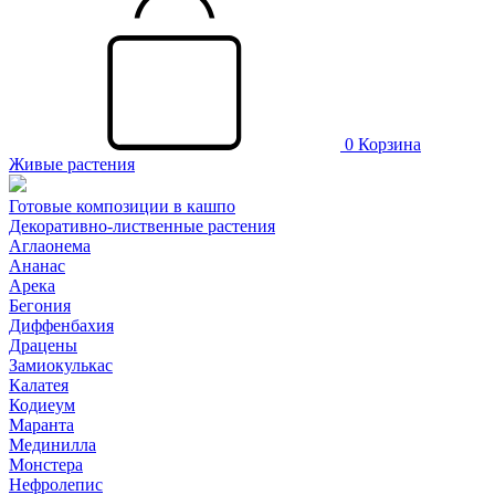
0
Корзина
Живые растения
Готовые композиции в кашпо
Декоративно-лиственные растения
Аглаонема
Ананас
Арека
Бегония
Диффенбахия
Драцены
Замиокулькас
Калатея
Кодиеум
Маранта
Мединилла
Монстера
Нефролепис