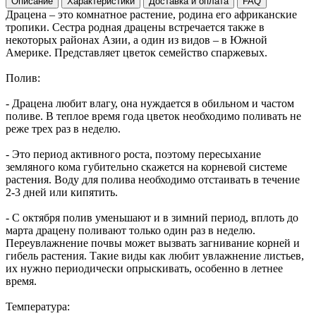
Описание
Характеристики
Доставка и оплата
FAQ
Драцена – это комнатное растение, родина его африканские
тропики. Сестра родная драцены встречается также в
некоторых районах Азии, а один из видов – в Южной
Америке. Представляет цветок семейство спаржевых.
Полив:
- Драцена любит влагу, она нуждается в обильном и частом
поливе. В теплое время года цветок необходимо поливать не
реже трех раз в неделю.
- Это период активного роста, поэтому пересыхание
земляного кома губительно скажется на корневой системе
растения. Воду для полива необходимо отстаивать в течение
2-3 дней или кипятить.
- С октября полив уменьшают и в зимний период, вплоть до
марта драцену поливают только один раз в неделю.
Переувлажнение почвы может вызвать загнивание корней и
гибель растения. Такие виды как любит увлажнение листьев,
их нужно периодически опрыскивать, особенно в летнее
время.
Температура: