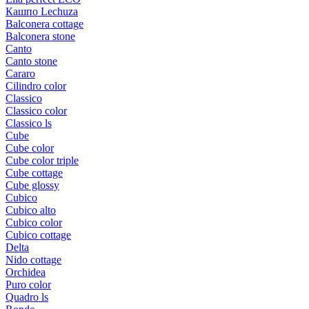
Кашпо Lechuza
Balconera cottage
Balconera stone
Canto
Canto stone
Cararo
Cilindro color
Classico
Classico color
Classico ls
Cube
Cube color
Cube color triple
Cube cottage
Cube glossy
Cubico
Cubico alto
Cubico color
Cubico cottage
Delta
Nido cottage
Orchidea
Puro color
Quadro ls