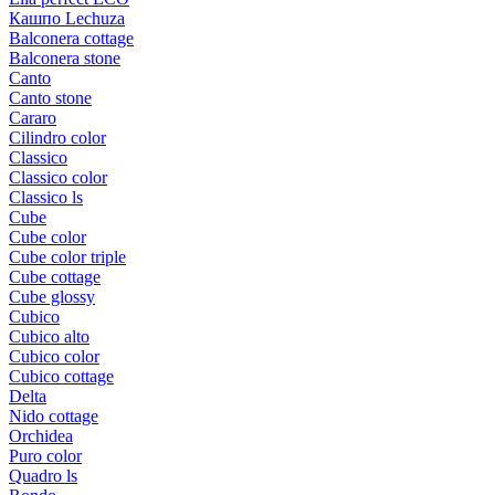
Кашпо Lechuza
Balconera cottage
Balconera stone
Canto
Canto stone
Cararo
Cilindro color
Classico
Classico color
Classico ls
Cube
Cube color
Cube color triple
Cube cottage
Cube glossy
Cubico
Cubico alto
Cubico color
Cubico cottage
Delta
Nido cottage
Orchidea
Puro color
Quadro ls