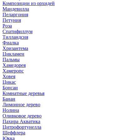
Композиции из орхидей
Мандевилла
Пеларгония
Петуния
Роза
Спатифиллум
Тилландсия
Фиалка
Хризантема
Цикламен
Пальмы
Хамедорея
Хамеропс
Ховея
Цикас
Бонсаи
Комнатные деревья
Банан
Лимонное дерево
Нолина
Оливковое дерево
Пахира Акватика
Цитрофортунелла
Шеффлера
Юкка