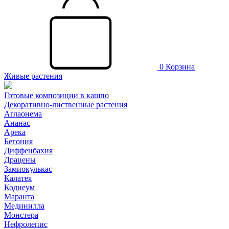
0
Корзина
Живые растения
Готовые композиции в кашпо
Декоративно-лиственные растения
Аглаонема
Ананас
Арека
Бегония
Диффенбахия
Драцены
Замиокулькас
Калатея
Кодиеум
Маранта
Мединилла
Монстера
Нефролепис