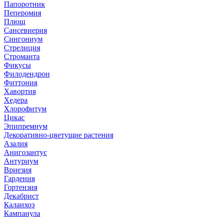
Папоротник
Пеперомия
Плющ
Сансевиерия
Сингониум
Стрелиция
Строманта
Фикусы
Филодендрон
Фиттония
Хавортия
Хедера
Хлорофитум
Цикас
Эпипремнум
Декоративно-цветущие растения
Азалия
Анигозантус
Антуриум
Вриезия
Гардения
Гортензия
Декабрист
Каланхоэ
Кампанула