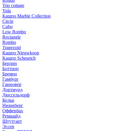
Rondo
Trio cottage
Yula
Кашпо Marble Collection
Circle
Cubo
Low Rombo
Rectangle
Rombo
Trapezoid
Кашпо Nieuwkoop
Кашпо Scheurich
Берлин
Боттроп
Бремен
Гамбург
Ганновер
Дортмунд
Дюссельдорф
Кельн
Нюрнберг
Оффенбах
Ремшайд
Штутгарт
Эссен