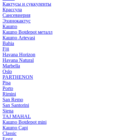
Кактусы и суккуленты
Крассула
Сансевиерия
Эхинокактус
Кашпо
Кашпо Botdepot металл
Кашпо Artevasi
Bahia
Fiji
Havana Horizon
Havana Natural
Marbella
Oslo
PARTHENON
Pisa
Porto
Rimini
San Remo
San Santorini
Siena
TAJ MAHAL
Кашпо Botdepot mini
Кашпо Capi
Classic
Eegg