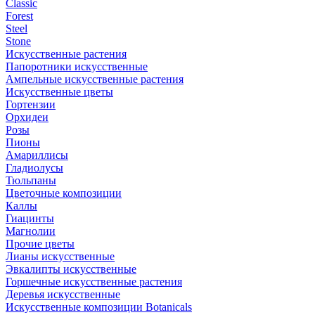
Classic
Forest
Steel
Stone
Искусственные растения
Папоротники искусственные
Ампельные искусственные растения
Искусственные цветы
Гортензии
Орхидеи
Розы
Пионы
Амариллисы
Гладиолусы
Тюльпаны
Цветочные композиции
Каллы
Гиацинты
Магнолии
Прочие цветы
Лианы искусственные
Эвкалипты искусственные
Горшечные искусственные растения
Деревья искусственные
Искусственные композиции Botanicals