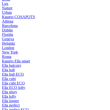
Lux
Nature
Urban
Кашпо COSAPOTS
Athena
Barcelona
Dublin
Florida
Geneva
Helsinki
London
New York
Roma
Кашпо Ella smart
Ella balcony
Ella ball
Ella ball ECO
Ella cubi
Ella cubi ECO
Ella ECO lofty
Ella glory
Ella lofty
Ella longer
Ella perfect
Ella perfect ECO