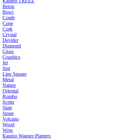
Кашпо TREEZ
Beton
Bowl
Comb
Cone
Cork
Crystal
Devider
Diamond
Gloss
Graphics
Jet
Just
Line Square
Metal
Nature
Oriental
Rombo
Scrim
Slate
Stone
Volcano
Wood
Wow
Кашпо Wagner Planters