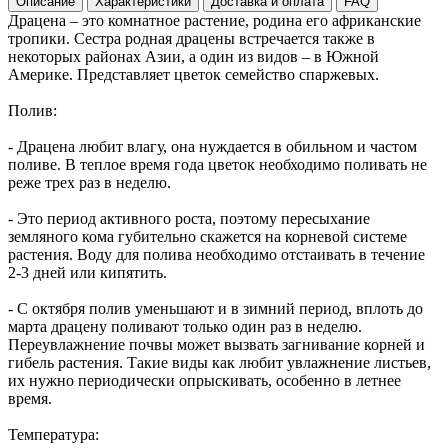
Описание
Характеристики
Доставка и оплата
FAQ
Драцена – это комнатное растение, родина его африканские
тропики. Сестра родная драцены встречается также в
некоторых районах Азии, а один из видов – в Южной
Америке. Представляет цветок семейство спаржевых.
Полив:
- Драцена любит влагу, она нуждается в обильном и частом
поливе. В теплое время года цветок необходимо поливать не
реже трех раз в неделю.
- Это период активного роста, поэтому пересыхание
земляного кома губительно скажется на корневой системе
растения. Воду для полива необходимо отстаивать в течение
2-3 дней или кипятить.
- С октября полив уменьшают и в зимний период, вплоть до
марта драцену поливают только один раз в неделю.
Переувлажнение почвы может вызвать загнивание корней и
гибель растения. Такие виды как любит увлажнение листьев,
их нужно периодически опрыскивать, особенно в летнее
время.
Температура: