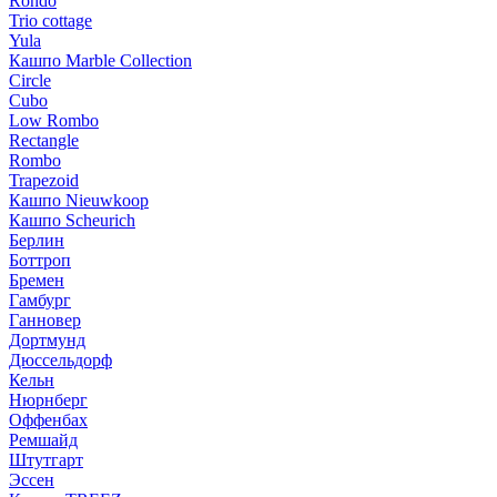
Rondo
Trio cottage
Yula
Кашпо Marble Collection
Circle
Cubo
Low Rombo
Rectangle
Rombo
Trapezoid
Кашпо Nieuwkoop
Кашпо Scheurich
Берлин
Боттроп
Бремен
Гамбург
Ганновер
Дортмунд
Дюссельдорф
Кельн
Нюрнберг
Оффенбах
Ремшайд
Штутгарт
Эссен