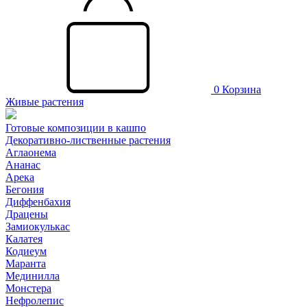
0
Корзина
Живые растения
Готовые композиции в кашпо
Декоративно-лиственные растения
Аглаонема
Ананас
Арека
Бегония
Диффенбахия
Драцены
Замиокулькас
Калатея
Кодиеум
Маранта
Мединилла
Монстера
Нефролепис