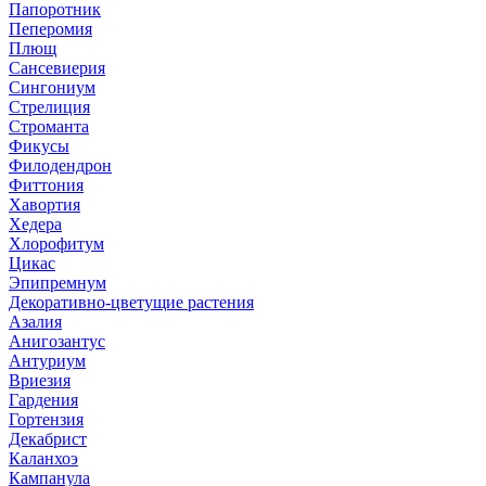
Папоротник
Пеперомия
Плющ
Сансевиерия
Сингониум
Стрелиция
Строманта
Фикусы
Филодендрон
Фиттония
Хавортия
Хедера
Хлорофитум
Цикас
Эпипремнум
Декоративно-цветущие растения
Азалия
Анигозантус
Антуриум
Вриезия
Гардения
Гортензия
Декабрист
Каланхоэ
Кампанула