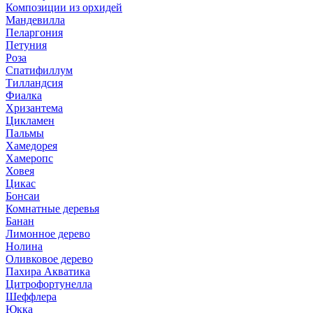
Композиции из орхидей
Мандевилла
Пеларгония
Петуния
Роза
Спатифиллум
Тилландсия
Фиалка
Хризантема
Цикламен
Пальмы
Хамедорея
Хамеропс
Ховея
Цикас
Бонсаи
Комнатные деревья
Банан
Лимонное дерево
Нолина
Оливковое дерево
Пахира Акватика
Цитрофортунелла
Шеффлера
Юкка