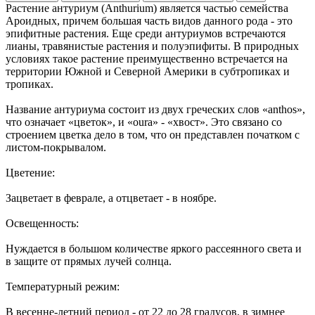
Растение антуриум (Anthurium) является частью семейства
Ароидных, причем большая часть видов данного рода - это
эпифитные растения. Еще среди антуриумов встречаются
лианы, травянистые растения и полуэпифиты. В природных
условиях такое растение преимущественно встречается на
территории Южной и Северной Америки в субтропиках и
тропиках.
Название антуриума состоит из двух греческих слов «anthos»,
что означает «цветок», и «oura» - «хвост». Это связано со
строением цветка дело в том, что он представлен початком с
листом-покрывалом.
Цветение:
Зацветает в феврале, а отцветает - в ноябре.
Освещенность:
Нуждается в большом количестве яркого рассеянного света и
в защите от прямых лучей солнца.
Температурный режим:
В весенне-летний период - от 22 до 28 градусов, в зимнее