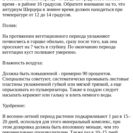
время - в районе 16 градусов. Обратите внимание на то, что
антуриум Шерцера в зимнее время должен находиться при
температуре от 12 до 14 градусов.
Полив:
На протяжении вегетационного периода увлажняют
почвосмесь в горшке обильно, сразу после того, как она
просохнет на ? часть в глубину. По окончанию периода
вегетации куст поливают умеренно.
Влажность воздуха:
Должна быть повышенной - примерно 90 процентов.
Специалисты советуют, систематически промывать листовые
пластины увлажненной губкой или мягкой тряпкой, а еще
опрыскивать из пульверизатора. Также в поддон следует
насыпать керамзит или гальку и влить немного воды.
Удобрение:
В весенне-летний период растение подкармливают 1 раз в 15–
20 дней, используя для этого минеральный комплекс, при
этом дозировка должна быть вполовину меньше, чем это
рекомендовано производителем. Также раз в 10–15 дней