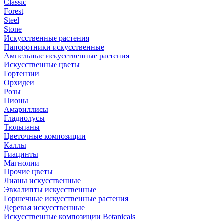
Classic
Forest
Steel
Stone
Искусственные растения
Папоротники искусственные
Ампельные искусственные растения
Искусственные цветы
Гортензии
Орхидеи
Розы
Пионы
Амариллисы
Гладиолусы
Тюльпаны
Цветочные композиции
Каллы
Гиацинты
Магнолии
Прочие цветы
Лианы искусственные
Эвкалипты искусственные
Горшечные искусственные растения
Деревья искусственные
Искусственные композиции Botanicals