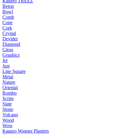
Кашпо TREEZ
Beton
Bowl
Comb
Cone
Cork
Crystal
Devider
Diamond
Gloss
Graphics
Jet
Just
Line Square
Metal
Nature
Oriental
Rombo
Scrim
Slate
Stone
Volcano
Wood
Wow
Кашпо Wagner Planters