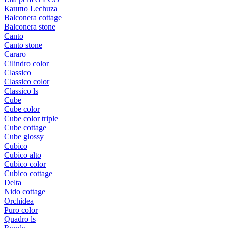
Кашпо Lechuza
Balconera cottage
Balconera stone
Canto
Canto stone
Cararo
Cilindro color
Classico
Classico color
Classico ls
Cube
Cube color
Cube color triple
Cube cottage
Cube glossy
Cubico
Cubico alto
Cubico color
Cubico cottage
Delta
Nido cottage
Orchidea
Puro color
Quadro ls