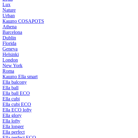
Lux
Nature
Urban
Кашпо COSAPOTS
Athena
Barcelona
Dublin
Florida
Geneva
Helsinki
London
New York
Roma
Кашпо Ella smart
Ella balcony
Ella ball
Ella ball ECO
Ella cubi
Ella cubi ECO
Ella ECO lofty
Ella glory
Ella lofty
Ella longer
Ella perfect
Ella perfect ECO