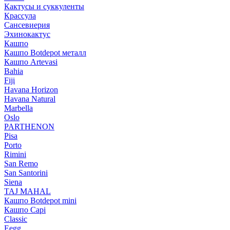
Кактусы и суккуленты
Крассула
Сансевиерия
Эхинокактус
Кашпо
Кашпо Botdepot металл
Кашпо Artevasi
Bahia
Fiji
Havana Horizon
Havana Natural
Marbella
Oslo
PARTHENON
Pisa
Porto
Rimini
San Remo
San Santorini
Siena
TAJ MAHAL
Кашпо Botdepot mini
Кашпо Capi
Classic
Eegg