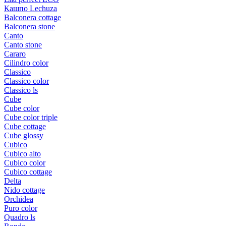
Кашпо Lechuza
Balconera cottage
Balconera stone
Canto
Canto stone
Cararo
Cilindro color
Classico
Classico color
Classico ls
Cube
Cube color
Cube color triple
Cube cottage
Cube glossy
Cubico
Cubico alto
Cubico color
Cubico cottage
Delta
Nido cottage
Orchidea
Puro color
Quadro ls