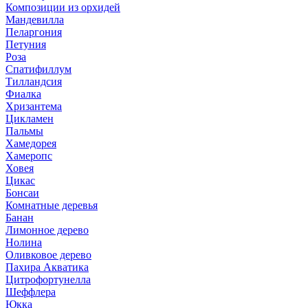
Композиции из орхидей
Мандевилла
Пеларгония
Петуния
Роза
Спатифиллум
Тилландсия
Фиалка
Хризантема
Цикламен
Пальмы
Хамедорея
Хамеропс
Ховея
Цикас
Бонсаи
Комнатные деревья
Банан
Лимонное дерево
Нолина
Оливковое дерево
Пахира Акватика
Цитрофортунелла
Шеффлера
Юкка