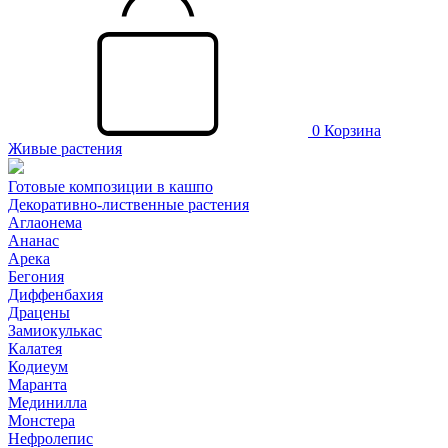
0
Корзина
Живые растения
Готовые композиции в кашпо
Декоративно-лиственные растения
Аглаонема
Ананас
Арека
Бегония
Диффенбахия
Драцены
Замиокулькас
Калатея
Кодиеум
Маранта
Мединилла
Монстера
Нефролепис