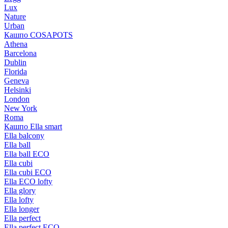
Lux
Nature
Urban
Кашпо COSAPOTS
Athena
Barcelona
Dublin
Florida
Geneva
Helsinki
London
New York
Roma
Кашпо Ella smart
Ella balcony
Ella ball
Ella ball ECO
Ella cubi
Ella cubi ECO
Ella ECO lofty
Ella glory
Ella lofty
Ella longer
Ella perfect
Ella perfect ECO