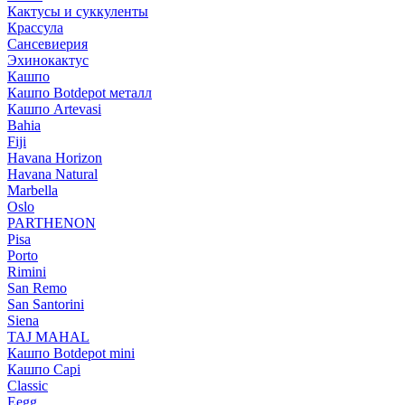
Кактусы и суккуленты
Крассула
Сансевиерия
Эхинокактус
Кашпо
Кашпо Botdepot металл
Кашпо Artevasi
Bahia
Fiji
Havana Horizon
Havana Natural
Marbella
Oslo
PARTHENON
Pisa
Porto
Rimini
San Remo
San Santorini
Siena
TAJ MAHAL
Кашпо Botdepot mini
Кашпо Capi
Classic
Eegg