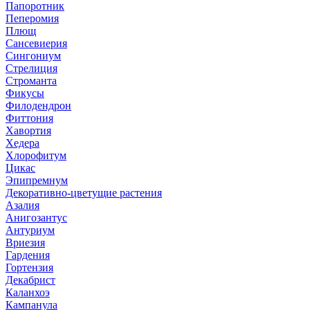
Папоротник
Пеперомия
Плющ
Сансевиерия
Сингониум
Стрелиция
Строманта
Фикусы
Филодендрон
Фиттония
Хавортия
Хедера
Хлорофитум
Цикас
Эпипремнум
Декоративно-цветущие растения
Азалия
Анигозантус
Антуриум
Вриезия
Гардения
Гортензия
Декабрист
Каланхоэ
Кампанула