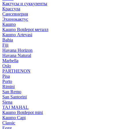
Кактусы и суккуленты
Крассула
Сансевиерия
Эхинокактус
Кашпо
Кашпо Botdepot металл
Кашпо Artevasi
Bahia
Fiji
Havana Horizon
Havana Natural
Marbella
Oslo
PARTHENON
Pisa
Porto
Rimini
San Remo
San Santorini
Siena
TAJ MAHAL
Кашпо Botdepot mini
Кашпо Capi
Classic
Eegg