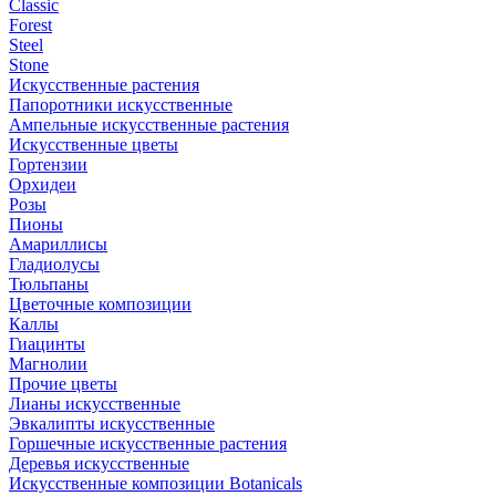
Classic
Forest
Steel
Stone
Искусственные растения
Папоротники искусственные
Ампельные искусственные растения
Искусственные цветы
Гортензии
Орхидеи
Розы
Пионы
Амариллисы
Гладиолусы
Тюльпаны
Цветочные композиции
Каллы
Гиацинты
Магнолии
Прочие цветы
Лианы искусственные
Эвкалипты искусственные
Горшечные искусственные растения
Деревья искусственные
Искусственные композиции Botanicals