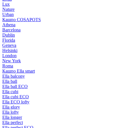
Lux
Nature
Urban
Кашпо COSAPOTS
Athena
Barcelona
Dublin
Florida
Geneva
Helsinki
London
New York
Roma
Кашпо Ella smart
Ella balcony
Ella ball
Ella ball ECO
Ella cubi
Ella cubi ECO
Ella ECO lofty
Ella glory
Ella lofty
Ella longer
Ella perfect
Ella perfect ECO