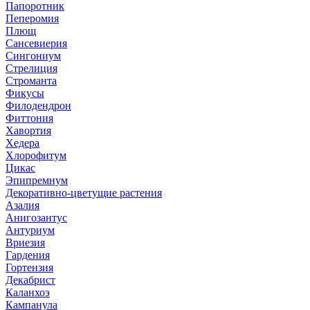
Папоротник
Пеперомия
Плющ
Сансевиерия
Сингониум
Стрелиция
Строманта
Фикусы
Филодендрон
Фиттония
Хавортия
Хедера
Хлорофитум
Цикас
Эпипремнум
Декоративно-цветущие растения
Азалия
Анигозантус
Антуриум
Вриезия
Гардения
Гортензия
Декабрист
Каланхоэ
Кампанула