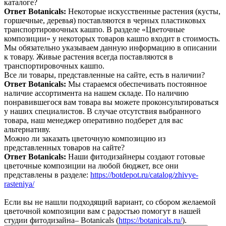
каталоге?
Ответ Botanicals:
Некоторые искусственные растения (кусты,
горшечные, деревья) поставляются в черных пластиковых
транспортировочных кашпо. В разделе «Цветочные
композиции» у некоторых товаров кашпо входит в стоимость.
Мы обязательно указываем данную информацию в описании
к товару. Живые растения всегда поставляются в
транспортировочных кашпо.
Все ли товары, представленные на сайте, есть в наличии?
Ответ Botanicals:
Мы стараемся обеспечивать постоянное
наличие ассортимента на нашем складе. По наличию
понравившегося вам товара вы можете проконсультироваться
у наших специалистов. В случае отсутствия выбранного
товара, наш менеджер оперативно подберет для вас
альтернативу.
Можно ли заказать цветочную композицию из
представленных товаров на сайте?
Ответ Botanicals:
Наши фитодизайнеры создают готовые
цветочные композиции на любой бюджет, все они
представлены в разделе:
https://botdepot.ru/catalog/zhivye-
rasteniya/
Если вы не нашли подходящий вариант, со сбором желаемой
цветочной композиции вам с радостью помогут в нашей
студии фитодизайна– Botanicals (
https://botanicals.ru/
).