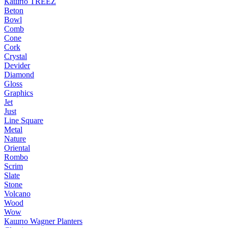
Кашпо TREEZ
Beton
Bowl
Comb
Cone
Cork
Crystal
Devider
Diamond
Gloss
Graphics
Jet
Just
Line Square
Metal
Nature
Oriental
Rombo
Scrim
Slate
Stone
Volcano
Wood
Wow
Кашпо Wagner Planters