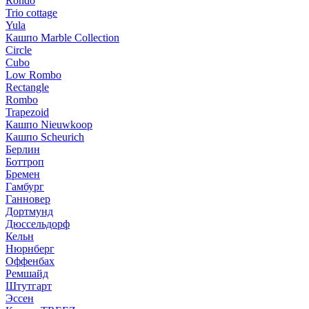
Rondo
Trio cottage
Yula
Кашпо Marble Collection
Circle
Cubo
Low Rombo
Rectangle
Rombo
Trapezoid
Кашпо Nieuwkoop
Кашпо Scheurich
Берлин
Боттроп
Бремен
Гамбург
Ганновер
Дортмунд
Дюссельдорф
Кельн
Нюрнберг
Оффенбах
Ремшайд
Штутгарт
Эссен