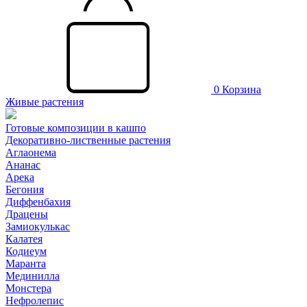
0
Корзина
Живые растения
Готовые композиции в кашпо
Декоративно-лиственные растения
Аглаонема
Ананас
Арека
Бегония
Диффенбахия
Драцены
Замиокулькас
Калатея
Кодиеум
Маранта
Мединилла
Монстера
Нефролепис