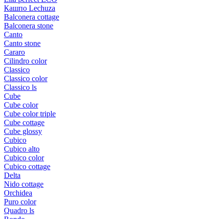
Кашпо Lechuza
Balconera cottage
Balconera stone
Canto
Canto stone
Cararo
Cilindro color
Classico
Classico color
Classico ls
Cube
Cube color
Cube color triple
Cube cottage
Cube glossy
Cubico
Cubico alto
Cubico color
Cubico cottage
Delta
Nido cottage
Orchidea
Puro color
Quadro ls