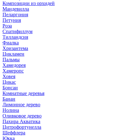
Композиции из орхидей
Мандевилла
Пеларгония
Петуния
Роза
Спатифиллум
Тилландсия
Фиалка
Хризантема
Цикламен
Пальмы
Хамедорея
Хамеропс
Ховея
Цикас
Бонсаи
Комнатные деревья
Банан
Лимонное дерево
Нолина
Оливковое дерево
Пахира Акватика
Цитрофортунелла
Шеффлера
Юкка