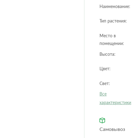
Orchidea
Puro
Наименование:
color
Quadro ls
Rondo
Тип растения:
Trio
Yula
cottage
Classic
Fores
Место в
Steel
Ston
помещении:
Высота:
Цвет:
Свет:
Все
характеристики
Самовывоз