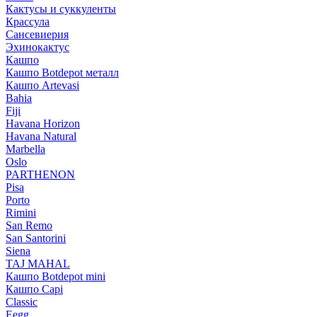
Кактусы и суккуленты
Крассула
Сансевиерия
Эхинокактус
Кашпо
Кашпо Botdepot металл
Кашпо Artevasi
Bahia
Fiji
Havana Horizon
Havana Natural
Marbella
Oslo
PARTHENON
Pisa
Porto
Rimini
San Remo
San Santorini
Siena
TAJ MAHAL
Кашпо Botdepot mini
Кашпо Capi
Classic
Eegg