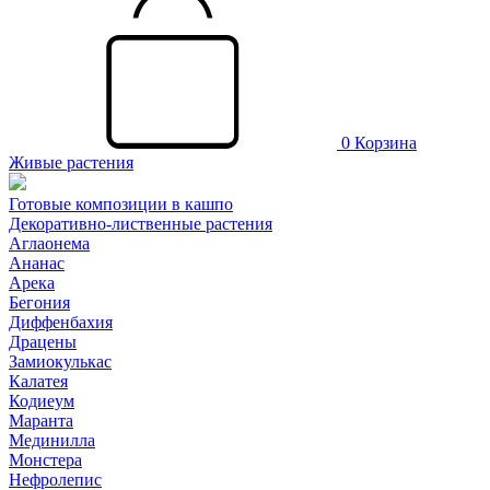
0
Корзина
Живые растения
Готовые композиции в кашпо
Декоративно-лиственные растения
Аглаонема
Ананас
Арека
Бегония
Диффенбахия
Драцены
Замиокулькас
Калатея
Кодиеум
Маранта
Мединилла
Монстера
Нефролепис