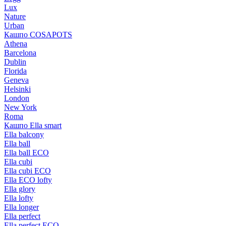
Lux
Nature
Urban
Кашпо COSAPOTS
Athena
Barcelona
Dublin
Florida
Geneva
Helsinki
London
New York
Roma
Кашпо Ella smart
Ella balcony
Ella ball
Ella ball ECO
Ella cubi
Ella cubi ECO
Ella ECO lofty
Ella glory
Ella lofty
Ella longer
Ella perfect
Ella perfect ECO