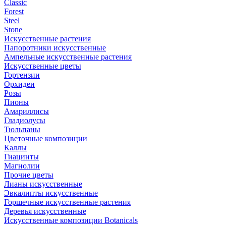
Classic
Forest
Steel
Stone
Искусственные растения
Папоротники искусственные
Ампельные искусственные растения
Искусственные цветы
Гортензии
Орхидеи
Розы
Пионы
Амариллисы
Гладиолусы
Тюльпаны
Цветочные композиции
Каллы
Гиацинты
Магнолии
Прочие цветы
Лианы искусственные
Эвкалипты искусственные
Горшечные искусственные растения
Деревья искусственные
Искусственные композиции Botanicals