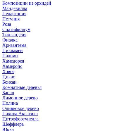
Композиции из орхидей
Мандевилла
Пеларгония
Петуния
Роза
Спатифиллум
Тилландсия
Фиалка
Хризантема
Цикламен
Пальмы
Хамедорея
Хамеропс
Ховея
Цикас
Бонсаи
Комнатные деревья
Банан
Лимонное дерево
Нолина
Оливковое дерево
Пахира Акватика
Цитрофортунелла
Шеффлера
Юкка