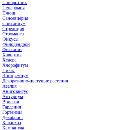
Папоротник
Пеперомия
Плющ
Сансевиерия
Сингониум
Стрелиция
Строманта
Фикусы
Филодендрон
Фиттония
Хавортия
Хедера
Хлорофитум
Цикас
Эпипремнум
Декоративно-цветущие растения
Азалия
Анигозантус
Антуриум
Вриезия
Гардения
Гортензия
Декабрист
Каланхоэ
Кампанула