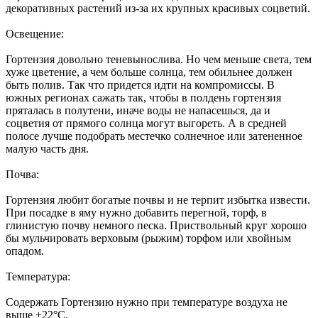
декоративных растений из-за их крупных красивых соцветий.
Освещение:
Гортензия довольно теневынослива. Но чем меньше света, тем
хуже цветение, а чем больше солнца, тем обильнее должен
быть полив. Так что придется идти на компромиссы. В
южных регионах сажать так, чтобы в полдень гортензия
пряталась в полутени, иначе воды не напасешься, да и
соцветия от прямого солнца могут выгореть. А в средней
полосе лучше подобрать местечко солнечное или затененное
малую часть дня.
Почва:
Гортензия любит богатые почвы и не терпит избытка извести.
При посадке в яму нужно добавить перегной, торф, в
глинистую почву немного песка. Приствольный круг хорошо
бы мульчировать верховым (рыжим) торфом или хвойным
опадом.
Температура:
Содержать Гортензию нужно при температуре воздуха не
выше +22°С.