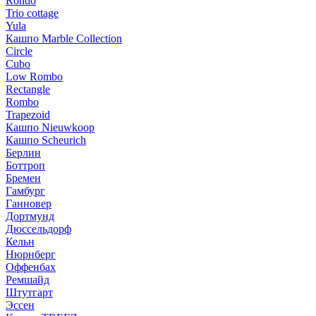
Rondo
Trio cottage
Yula
Кашпо Marble Collection
Circle
Cubo
Low Rombo
Rectangle
Rombo
Trapezoid
Кашпо Nieuwkoop
Кашпо Scheurich
Берлин
Боттроп
Бремен
Гамбург
Ганновер
Дортмунд
Дюссельдорф
Кельн
Нюрнберг
Оффенбах
Ремшайд
Штутгарт
Эссен