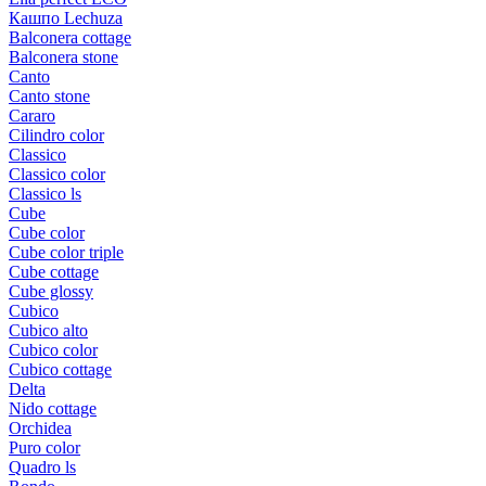
Кашпо Lechuza
Balconera cottage
Balconera stone
Canto
Canto stone
Cararo
Cilindro color
Classico
Classico color
Classico ls
Cube
Cube color
Cube color triple
Cube cottage
Cube glossy
Cubico
Cubico alto
Cubico color
Cubico cottage
Delta
Nido cottage
Orchidea
Puro color
Quadro ls