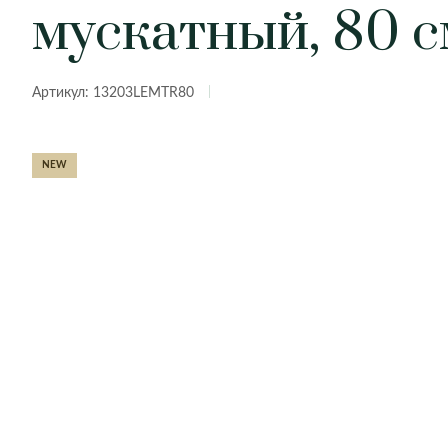
мускатный, 80 с
Гортензии
Орхидеи
Арека
Marbella
Oslo
Розы
Пионы
Диффенбахия
PARTHENON
Pisa
Амариллисы
Гладиолусы
Замиокулькас
Porto
Rimini
Артикул: 13203LEMTR80
Тюльпаны
Цветочные композиции
Кодиеум
San Remo
San Santorini
Каллы
Гиацинты
Мединилла
Siena
TAJ MAHAL
Магнолии
Прочие цветы
Нефролепис
NEW
Пеперомия
Сансевиерия
Стрелиция
Фикусы
Classic
Eegg
Фиттония
Lux
Nature
Хедера
Urban
Цикас