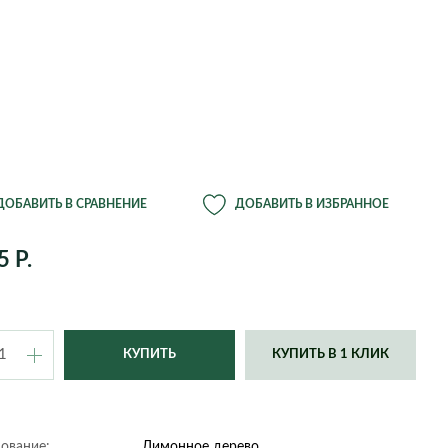
э
Ганновер
Пахира Акватика
Дортмунд
Цитрофортунелла
ции из
Дюссельдорф
Шеффлера
Кельн
Юкка
й
Нюрнберг
Оффенбах
ония
Ремшайд
Штутгарт
Эссен
Крассула
Сансевиерия
сия
Эхинокактус
тема
ДОБАВИТЬ В СРАВНЕНИЕ
ДОБАВИТЬ В ИЗБРАННОЕ
Beton
Bowl
5 Р.
Comb
Cone
Cork
Crystal
пс
Devider
Diamond
КУПИТЬ В 1 КЛИК
Gloss
Graphics
Jet
Just
Line Square
Metal
ование:
Лимонное дерево