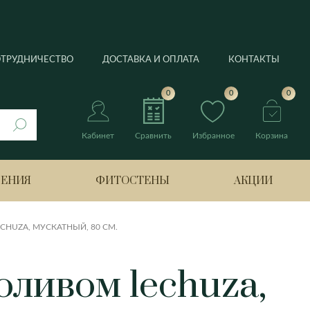
ОТРУДНИЧЕСТВО
ДОСТАВКА И ОПЛАТА
КОНТАКТЫ
0
0
0
Кабинет
Сравнить
Избранное
Корзина
РЕНИЯ
ФИТОСТЕНЫ
АКЦИИ
HUZA, МУСКАТНЫЙ, 80 СМ.
нтус
оливом lechuza,
Берлин
Банан
Боттроп
Лимонное дерево
ия
Бремен
Нолина
Гамбург
Оливковое дерево