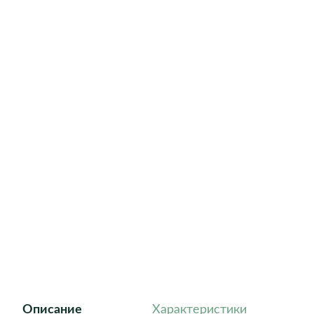
Athena
Barcelona
Dublin
Florida
Geneva
Helsinki
London
New York
Roma
Описание
Характеристики