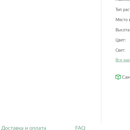
Orchidea
Puro color
Тип рас
Quadro ls
Rondo
Место 
Trio cottage
Yula
Высота
Цвет:
Circle
Cubo
Свет:
Low Rombo
Rectangle
Все ха
Rombo
Trapezoid
Сам
Доставка и оплата
FAQ