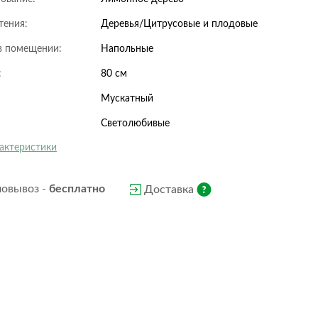
Nature
Oriental
тения:
Rombo
Деревья/Цитрусовые и плодовые
Scrim
Slate
Stone
в помещении:
Напольные
Volcano
Wood
:
80 см
Wow
Мускатный
Светолюбивые
рактеристики
Classic
Forest
Steel
Stone
овывоз -
бесплатно
Доставка