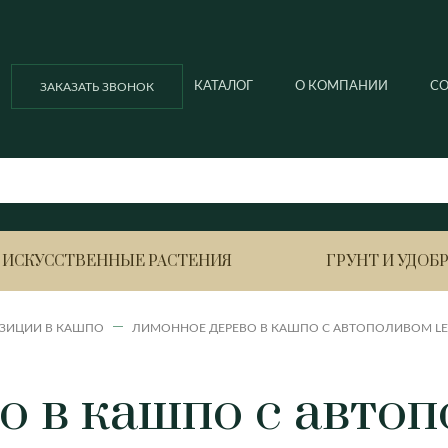
КАТАЛОГ
О КОМПАНИИ
С
ЗАКАЗАТЬ ЗВОНОК
ИСКУССТВЕННЫЕ РАСТЕНИЯ
ГРУНТ И УДОБ
ЗИЦИИ В КАШПО
ЛИМОННОЕ ДЕРЕВО В КАШПО С АВТОПОЛИВОМ LEC
Ella balcony
Ella ball
Азалия
Анигоза
 в кашпо с автоп
Ella ball ECO
Ella cubi
Антуриум
Вриезия
Ella cubi ECO
Ella ECO lofty
Ананас
Гардения
Гортенз