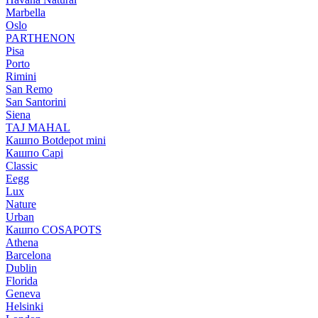
Marbella
Oslo
PARTHENON
Pisa
Porto
Rimini
San Remo
San Santorini
Siena
TAJ MAHAL
Кашпо Botdepot mini
Кашпо Capi
Classic
Eegg
Lux
Nature
Urban
Кашпо COSAPOTS
Athena
Barcelona
Dublin
Florida
Geneva
Helsinki