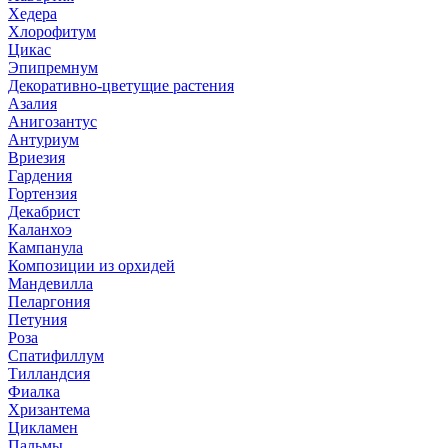
Хедера
Хлорофитум
Цикас
Эпипремнум
Декоративно-цветущие растения
Азалия
Анигозантус
Антуриум
Вриезия
Гардения
Гортензия
Декабрист
Каланхоэ
Кампанула
Композиции из орхидей
Мандевилла
Пеларгония
Петуния
Роза
Спатифиллум
Тилландсия
Фиалка
Хризантема
Цикламен
Пальмы