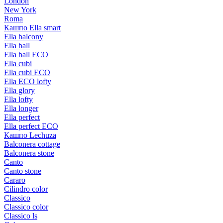
London
New York
Roma
Кашпо Ella smart
Ella balcony
Ella ball
Ella ball ECO
Ella cubi
Ella cubi ECO
Ella ECO lofty
Ella glory
Ella lofty
Ella longer
Ella perfect
Ella perfect ECO
Кашпо Lechuza
Balconera cottage
Balconera stone
Canto
Canto stone
Cararo
Cilindro color
Classico
Classico color
Classico ls