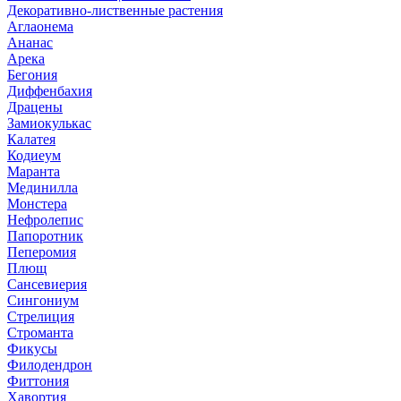
Декоративно-лиственные растения
Аглаонема
Ананас
Арека
Бегония
Диффенбахия
Драцены
Замиокулькас
Калатея
Кодиеум
Маранта
Мединилла
Монстера
Нефролепис
Папоротник
Пеперомия
Плющ
Сансевиерия
Сингониум
Стрелиция
Строманта
Фикусы
Филодендрон
Фиттония
Хавортия