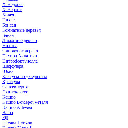
Хамедорея
Хамеропс
Ховея
Цикас
Бонсаи
Комнатные деревья
Банан
Лимонное дерево
Нолина
Оливковое дерево
Пахира Акватика
Цитрофортунелла
Шеффлера
Юкка
Кактусы и суккуленты
Крассула
Сансевиерия
Эхинокактус
Кашпо
Кашпо Botdepot металл
Кашпо Artevasi
Bahia
Fiji
Havana Horizon
Havana Natural