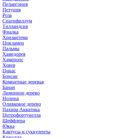
Пеларгония
Петуния
Роза
Спатифиллум
Тилландсия
Фиалка
Хризантема
Цикламен
Пальмы
Хамедорея
Хамеропс
Ховея
Цикас
Бонсаи
Комнатные деревья
Банан
Лимонное дерево
Нолина
Оливковое дерево
Пахира Акватика
Цитрофортунелла
Шеффлера
Юкка
Кактусы и суккуленты
Крассула