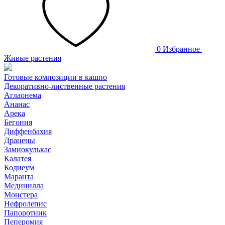
0
Избранное
Живые растения
Готовые композиции в кашпо
Декоративно-лиственные растения
Аглаонема
Ананас
Арека
Бегония
Диффенбахия
Драцены
Замиокулькас
Калатея
Кодиеум
Маранта
Мединилла
Монстера
Нефролепис
Папоротник
Пеперомия