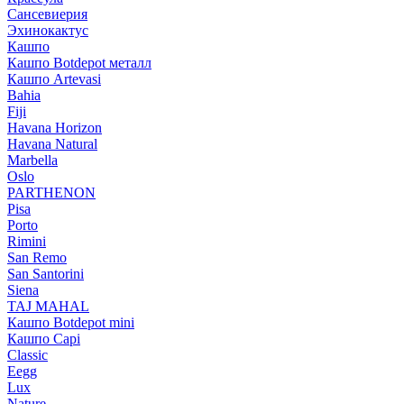
Сансевиерия
Эхинокактус
Кашпо
Кашпо Botdepot металл
Кашпо Artevasi
Bahia
Fiji
Havana Horizon
Havana Natural
Marbella
Oslo
PARTHENON
Pisa
Porto
Rimini
San Remo
San Santorini
Siena
TAJ MAHAL
Кашпо Botdepot mini
Кашпо Capi
Classic
Eegg
Lux
Nature