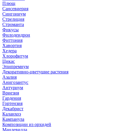
Плющ
Сансевиерия
Сингониум
Стрелиция
Строманта
Фикусы
Филодендрон
Фиттония
Хавортия
Хедера
Хлорофитум
Цикас
Эпипремнум
Декоративно-цветущие растения
Азалия
Анигозантус
Антуриум
Вриезия
Гардения
Гортензия
Декабрист
Каланхоэ
Кампанула
Композиции из орхидей
Мандевилла