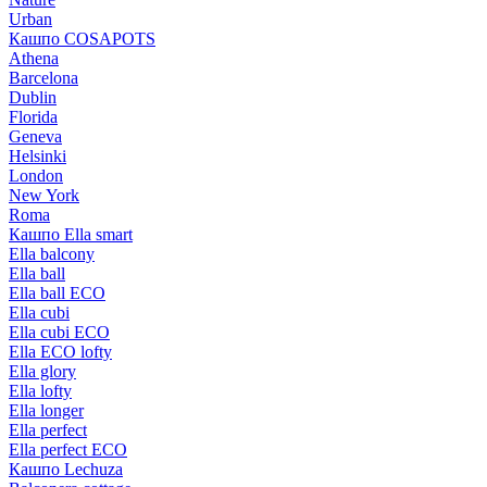
Urban
Кашпо COSAPOTS
Athena
Barcelona
Dublin
Florida
Geneva
Helsinki
London
New York
Roma
Кашпо Ella smart
Ella balcony
Ella ball
Ella ball ECO
Ella cubi
Ella cubi ECO
Ella ECO lofty
Ella glory
Ella lofty
Ella longer
Ella perfect
Ella perfect ECO
Кашпо Lechuza