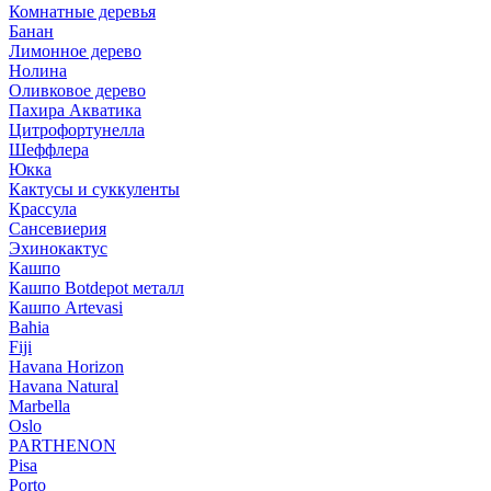
Комнатные деревья
Банан
Лимонное дерево
Нолина
Оливковое дерево
Пахира Акватика
Цитрофортунелла
Шеффлера
Юкка
Кактусы и суккуленты
Крассула
Сансевиерия
Эхинокактус
Кашпо
Кашпо Botdepot металл
Кашпо Artevasi
Bahia
Fiji
Havana Horizon
Havana Natural
Marbella
Oslo
PARTHENON
Pisa
Porto