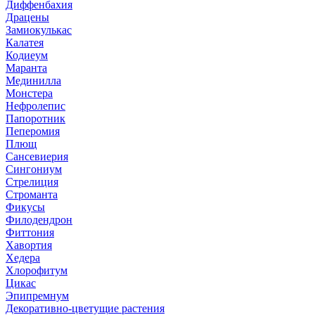
Диффенбахия
Драцены
Замиокулькас
Калатея
Кодиеум
Маранта
Мединилла
Монстера
Нефролепис
Папоротник
Пеперомия
Плющ
Сансевиерия
Сингониум
Стрелиция
Строманта
Фикусы
Филодендрон
Фиттония
Хавортия
Хедера
Хлорофитум
Цикас
Эпипремнум
Декоративно-цветущие растения