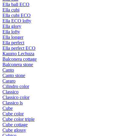
Ella ball ECO
Ella cubi
Ella cubi ECO
Ella ECO lofty
Ella glory
Ella lofty
Ella longer
Ella perfect
Ella perfect ECO
Кашпо Lechuza
Balconera cottage
Balconera stone
Canto
Canto stone
Cararo
Cilindro color
Classico
Classico color
Classico ls
Cube
Cube color
Cube color triple
Cube cottage
Cube glossy
Cubico