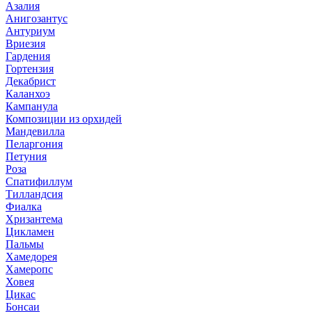
Азалия
Анигозантус
Антуриум
Вриезия
Гардения
Гортензия
Декабрист
Каланхоэ
Кампанула
Композиции из орхидей
Мандевилла
Пеларгония
Петуния
Роза
Спатифиллум
Тилландсия
Фиалка
Хризантема
Цикламен
Пальмы
Хамедорея
Хамеропс
Ховея
Цикас
Бонсаи