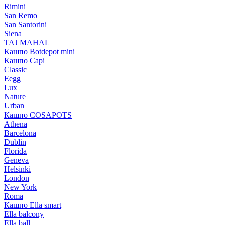
Rimini
San Remo
San Santorini
Siena
TAJ MAHAL
Кашпо Botdepot mini
Кашпо Capi
Classic
Eegg
Lux
Nature
Urban
Кашпо COSAPOTS
Athena
Barcelona
Dublin
Florida
Geneva
Helsinki
London
New York
Roma
Кашпо Ella smart
Ella balcony
Ella ball