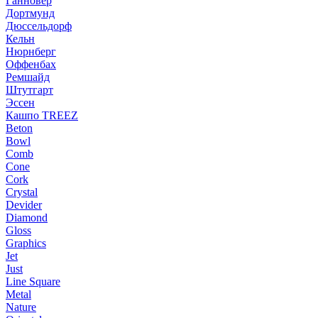
Ганновер
Дортмунд
Дюссельдорф
Кельн
Нюрнберг
Оффенбах
Ремшайд
Штутгарт
Эссен
Кашпо TREEZ
Beton
Bowl
Comb
Cone
Cork
Crystal
Devider
Diamond
Gloss
Graphics
Jet
Just
Line Square
Metal
Nature