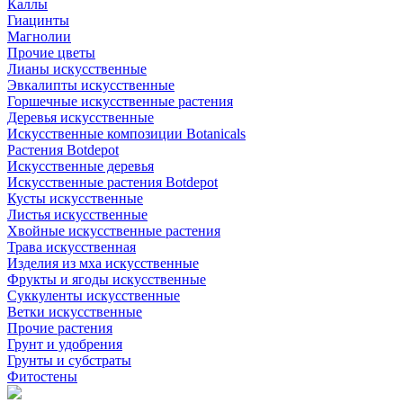
Каллы
Гиацинты
Магнолии
Прочие цветы
Лианы искусственные
Эвкалипты искусственные
Горшечные искусственные растения
Деревья искусственные
Искусственные композиции Botanicals
Растения Botdepot
Искусственные деревья
Искусственные растения Botdepot
Кусты искусственные
Листья искусственные
Хвойные искусственные растения
Трава искусственная
Изделия из мха искусственные
Фрукты и ягоды искусственные
Суккуленты искусственные
Ветки искусственные
Прочие растения
Грунт и удобрения
Грунты и субстраты
Фитостены