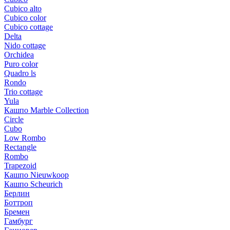
Cubico alto
Cubico color
Cubico cottage
Delta
Nido cottage
Orchidea
Puro color
Quadro ls
Rondo
Trio cottage
Yula
Кашпо Marble Collection
Circle
Cubo
Low Rombo
Rectangle
Rombo
Trapezoid
Кашпо Nieuwkoop
Кашпо Scheurich
Берлин
Боттроп
Бремен
Гамбург