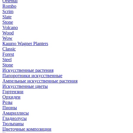
Oriental
Rombo
Scrim
Slate
Stone
Volcano
Wood
Wow
Кашпо Wagner Planters
Classic
Forest
Steel
Stone
Искусственные растения
Папоротники искусственные
Ампельные искусственные растения
Искусственные цветы
Гортензии
Орхидеи
Розы
Пионы
Амариллисы
Гладиолусы
Тюльпаны
Цветочные композиции