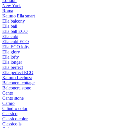
London
New York
Roma
Кашпо Ella smart
Ella balcony
Ella ball
Ella ball ECO
Ella cubi
Ella cubi ECO
Ella ECO lofty
Ella glory
Ella lofty
Ella longer
Ella perfect
Ella perfect ECO
Кашпо Lechuza
Balconera cottage
Balconera stone
Canto
Canto stone
Cararo
Cilindro color
Classico
Classico color
Classico ls