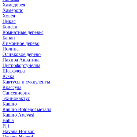
Хамедорея
Хамеропс
Ховея
Цикас
Бонсаи
Комнатные деревья
Банан
Лимонное дерево
Нолина
Оливковое дерево
Пахира Акватика
Цитрофортунелла
Шеффлера
Юкка
Кактусы и суккуленты
Крассула
Сансевиерия
Эхинокактус
Кашпо
Кашпо Botdepot металл
Кашпо Artevasi
Bahia
Fiji
Havana Horizon
Havana Natural