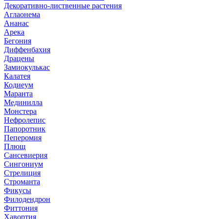
Декоративно-лиственные растения
Аглаонема
Ананас
Арека
Бегония
Диффенбахия
Драцены
Замиокулькас
Калатея
Кодиеум
Маранта
Мединилла
Монстера
Нефролепис
Папоротник
Пеперомия
Плющ
Сансевиерия
Сингониум
Стрелиция
Строманта
Фикусы
Филодендрон
Фиттония
Хавортия