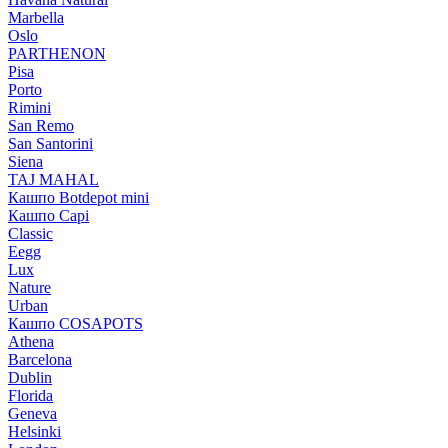
Marbella
Oslo
PARTHENON
Pisa
Porto
Rimini
San Remo
San Santorini
Siena
TAJ MAHAL
Кашпо Botdepot mini
Кашпо Capi
Classic
Eegg
Lux
Nature
Urban
Кашпо COSAPOTS
Athena
Barcelona
Dublin
Florida
Geneva
Helsinki