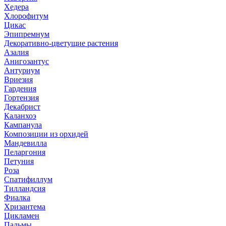
Хедера
Хлорофитум
Цикас
Эпипремнум
Декоративно-цветущие растения
Азалия
Анигозантус
Антуриум
Вриезия
Гардения
Гортензия
Декабрист
Каланхоэ
Кампанула
Композиции из орхидей
Мандевилла
Пеларгония
Петуния
Роза
Спатифиллум
Тилландсия
Фиалка
Хризантема
Цикламен
Пальмы