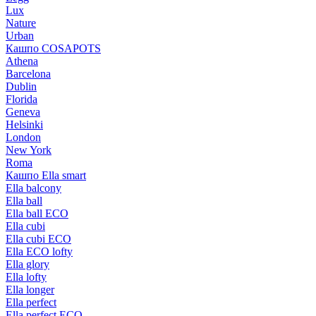
Lux
Nature
Urban
Кашпо COSAPOTS
Athena
Barcelona
Dublin
Florida
Geneva
Helsinki
London
New York
Roma
Кашпо Ella smart
Ella balcony
Ella ball
Ella ball ECO
Ella cubi
Ella cubi ECO
Ella ECO lofty
Ella glory
Ella lofty
Ella longer
Ella perfect
Ella perfect ECO