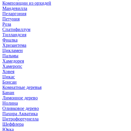
Композиции из орхидей
Мандевилла
Пеларгония
Петуния
Роза
Спатифиллум
Тилландсия
Фиалка
Хризантема
Цикламен
Пальмы
Хамедорея
Хамеропс
Ховея
Цикас
Бонсаи
Комнатные деревья
Банан
Лимонное дерево
Нолина
Оливковое дерево
Пахира Акватика
Цитрофортунелла
Шеффлера
Юкка