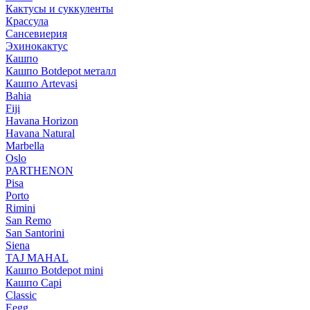
Кактусы и суккуленты
Крассула
Сансевиерия
Эхинокактус
Кашпо
Кашпо Botdepot металл
Кашпо Artevasi
Bahia
Fiji
Havana Horizon
Havana Natural
Marbella
Oslo
PARTHENON
Pisa
Porto
Rimini
San Remo
San Santorini
Siena
TAJ MAHAL
Кашпо Botdepot mini
Кашпо Capi
Classic
Eegg