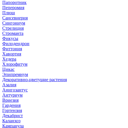
Папоротник
Пеперомия
Плющ
Сансевиерия
Сингониум
Стрелиция
Строманта
Фикусы
Филодендрон
Фиттония
Хавортия
Хедера
Хлорофитум
Цикас
Эпипремнум
Декоративно-цветущие растения
Азалия
Анигозантус
Антуриум
Вриезия
Гардения
Гортензия
Декабрист
Каланхоэ
Кампанула