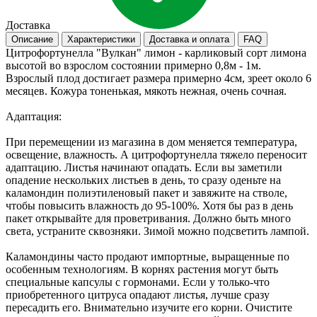
Доставка
Описание
Характеристики
Доставка и оплата
FAQ
Цитрофортунелла "Вулкан" лимон - карликовый сорт лимона
высотой во взрослом состоянии примерно 0,8м - 1м.
Взрослый плод достигает размера примерно 4см, зреет около 6
месяцев. Кожура тоненькая, мякоть нежная, очень сочная.
Адаптация:
При перемещении из магазина в дом меняется температура,
освещение, влажность. А цитрофортунелла тяжело переносит
адаптацию. Листья начинают опадать. Если вы заметили
опадение нескольких листьев в день, то сразу оденьте на
каламондин полиэтиленовый пакет и завяжите на стволе,
чтобы повысить влажность до 95-100%. Хотя бы раз в день
пакет открывайте для проветривания. Должно быть много
света, устраните сквозняки. Зимой можно подсветить лампой.
Каламондины часто продают импортные, выращенные по
особенным технологиям. В корнях растения могут быть
специальные капсулы с гормонами. Если у только-что
приобретенного цитруса опадают листья, лучше сразу
пересадить его. Внимательно изучите его корни. Очистите