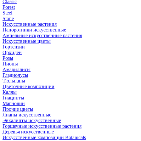
Classic
Forest
Steel
Stone
Искусственные растения
Папоротники искусственные
Ампельные искусственные растения
Искусственные цветы
Гортензии
Орхидеи
Розы
Пионы
Амариллисы
Гладиолусы
Тюльпаны
Цветочные композиции
Каллы
Гиацинты
Магнолии
Прочие цветы
Лианы искусственные
Эвкалипты искусственные
Горшечные искусственные растения
Деревья искусственные
Искусственные композиции Botanicals