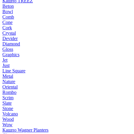
Кашпо TREEZ
Beton
Bowl
Comb
Cone
Cork
Crystal
Devider
Diamond
Gloss
Graphics
Jet
Just
Line Square
Metal
Nature
Oriental
Rombo
Scrim
Slate
Stone
Volcano
Wood
Wow
Кашпо Wagner Planters