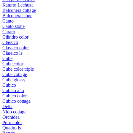
Кашпо Lechuza
Balconera cottage
Balconera stone
Canto
Canto stone
Cararo
Cilindro color
Classico
Classico color
Classico ls
Cube
Cube color
Cube color triple
Cube cottage
Cube glossy
Cubico
Cubico alto
Cubico color
Cubico cottage
Delta
Nido cottage
Orchidea
Puro color
Quadro ls