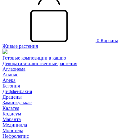
0
Корзина
Живые растения
Готовые композиции в кашпо
Декоративно-лиственные растения
Аглаонема
Ананас
Арека
Бегония
Диффенбахия
Драцены
Замиокулькас
Калатея
Кодиеум
Маранта
Мединилла
Монстера
Нефролепис