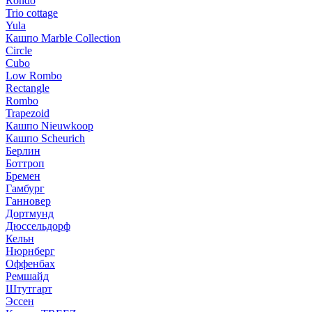
Rondo
Trio cottage
Yula
Кашпо Marble Collection
Circle
Cubo
Low Rombo
Rectangle
Rombo
Trapezoid
Кашпо Nieuwkoop
Кашпо Scheurich
Берлин
Боттроп
Бремен
Гамбург
Ганновер
Дортмунд
Дюссельдорф
Кельн
Нюрнберг
Оффенбах
Ремшайд
Штутгарт
Эссен