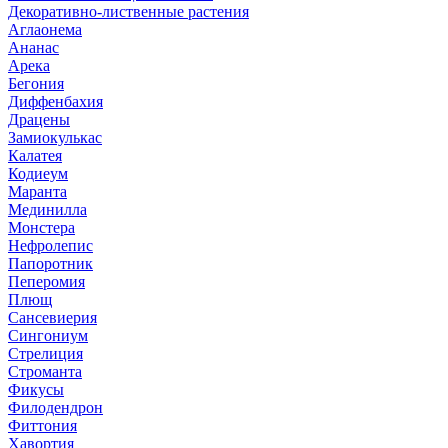
Декоративно-лиственные растения
Аглаонема
Ананас
Арека
Бегония
Диффенбахия
Драцены
Замиокулькас
Калатея
Кодиеум
Маранта
Мединилла
Монстера
Нефролепис
Папоротник
Пеперомия
Плющ
Сансевиерия
Сингониум
Стрелиция
Строманта
Фикусы
Филодендрон
Фиттония
Хавортия