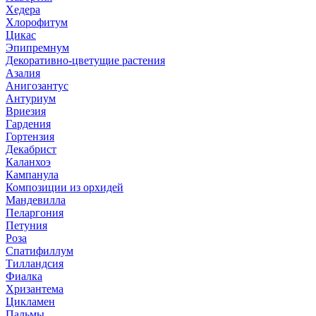
Хедера
Хлорофитум
Цикас
Эпипремнум
Декоративно-цветущие растения
Азалия
Анигозантус
Антуриум
Вриезия
Гардения
Гортензия
Декабрист
Каланхоэ
Кампанула
Композиции из орхидей
Мандевилла
Пеларгония
Петуния
Роза
Спатифиллум
Тилландсия
Фиалка
Хризантема
Цикламен
Пальмы