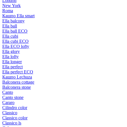
London
New York
Roma
Кашпо Ella smart
Ella balcony
Ella ball
Ella ball ECO
Ella cubi
Ella cubi ECO
Ella ECO lofty
Ella glory
Ella lofty
Ella longer
Ella perfect
Ella perfect ECO
Кашпо Lechuza
Balconera cottage
Balconera stone
Canto
Canto stone
Cararo
Cilindro color
Classico
Classico color
Classico ls