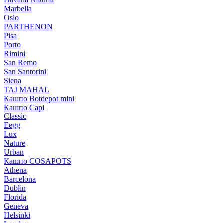
Marbella
Oslo
PARTHENON
Pisa
Porto
Rimini
San Remo
San Santorini
Siena
TAJ MAHAL
Кашпо Botdepot mini
Кашпо Capi
Classic
Eegg
Lux
Nature
Urban
Кашпо COSAPOTS
Athena
Barcelona
Dublin
Florida
Geneva
Helsinki