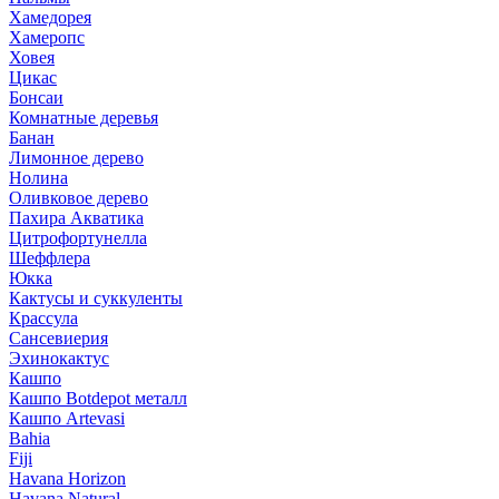
Хамедорея
Хамеропс
Ховея
Цикас
Бонсаи
Комнатные деревья
Банан
Лимонное дерево
Нолина
Оливковое дерево
Пахира Акватика
Цитрофортунелла
Шеффлера
Юкка
Кактусы и суккуленты
Крассула
Сансевиерия
Эхинокактус
Кашпо
Кашпо Botdepot металл
Кашпо Artevasi
Bahia
Fiji
Havana Horizon
Havana Natural