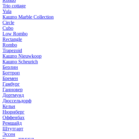
Rondo
Trio cottage
Yula
Кашпо Marble Collection
Circle
Cubo
Low Rombo
Rectangle
Rombo
Trapezoid
Кашпо Nieuwkoop
Кашпо Scheurich
Берлин
Боттроп
Бремен
Гамбург
Ганновер
Дортмунд
Дюссельдорф
Кельн
Нюрнберг
Оффенбах
Ремшайд
Штутгарт
Эссен