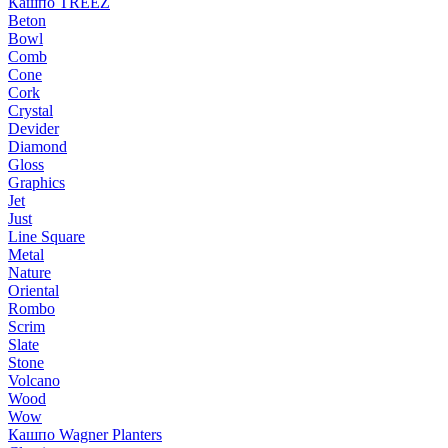
Кашпо TREEZ
Beton
Bowl
Comb
Cone
Cork
Crystal
Devider
Diamond
Gloss
Graphics
Jet
Just
Line Square
Metal
Nature
Oriental
Rombo
Scrim
Slate
Stone
Volcano
Wood
Wow
Кашпо Wagner Planters