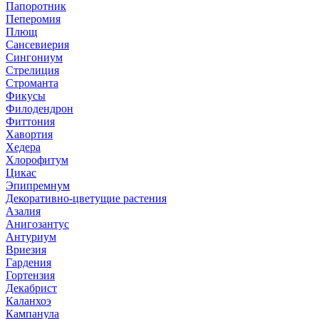
Папоротник
Пеперомия
Плющ
Сансевиерия
Сингониум
Стрелиция
Строманта
Фикусы
Филодендрон
Фиттония
Хавортия
Хедера
Хлорофитум
Цикас
Эпипремнум
Декоративно-цветущие растения
Азалия
Анигозантус
Антуриум
Вриезия
Гардения
Гортензия
Декабрист
Каланхоэ
Кампанула