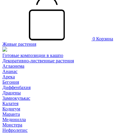
0
Корзина
Живые растения
Готовые композиции в кашпо
Декоративно-лиственные растения
Аглаонема
Ананас
Арека
Бегония
Диффенбахия
Драцены
Замиокулькас
Калатея
Кодиеум
Маранта
Мединилла
Монстера
Нефролепис