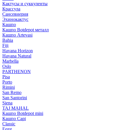
Кактусы и суккуленты
Крассула
Сансевиерия
Эхинокактус
Кашпо
Кашпо Botdepot металл
Кашпо Artevasi
Bahia
Fiji
Havana Horizon
Havana Natural
Marbella
Oslo
PARTHENON
Pisa
Porto
Rimini
San Remo
San Santorini
Siena
TAJ MAHAL
Кашпо Botdepot mini
Кашпо Capi
Classic
Eegg