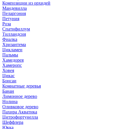
Композиции из орхидей
Мандевилла
Пеларгония
Петуния
Роза
Спатифиллум
Тилландсия
Фиалка
Хризантема
Цикламен
Пальмы
Хамедорея
Хамеропс
Ховея
Цикас
Бонсаи
Комнатные деревья
Банан
Лимонное дерево
Нолина
Оливковое дерево
Пахира Акватика
Цитрофортунелла
Шеффлера
Юкка