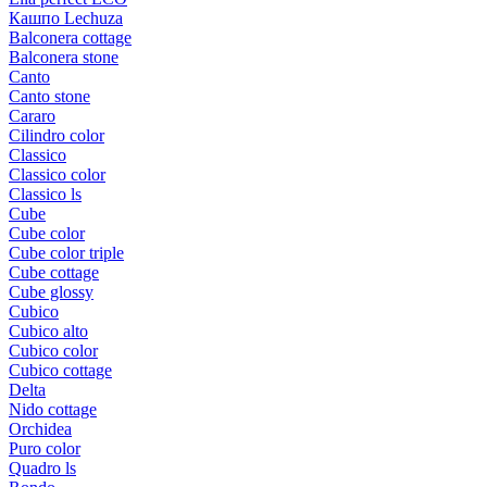
Кашпо Lechuza
Balconera cottage
Balconera stone
Canto
Canto stone
Cararo
Cilindro color
Classico
Classico color
Classico ls
Cube
Cube color
Cube color triple
Cube cottage
Cube glossy
Cubico
Cubico alto
Cubico color
Cubico cottage
Delta
Nido cottage
Orchidea
Puro color
Quadro ls