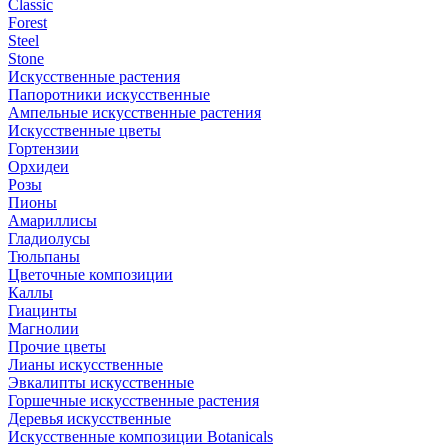
Classic
Forest
Steel
Stone
Искусственные растения
Папоротники искусственные
Ампельные искусственные растения
Искусственные цветы
Гортензии
Орхидеи
Розы
Пионы
Амариллисы
Гладиолусы
Тюльпаны
Цветочные композиции
Каллы
Гиацинты
Магнолии
Прочие цветы
Лианы искусственные
Эвкалипты искусственные
Горшечные искусственные растения
Деревья искусственные
Искусственные композиции Botanicals