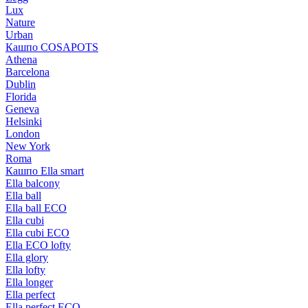
Lux
Nature
Urban
Кашпо COSAPOTS
Athena
Barcelona
Dublin
Florida
Geneva
Helsinki
London
New York
Roma
Кашпо Ella smart
Ella balcony
Ella ball
Ella ball ECO
Ella cubi
Ella cubi ECO
Ella ECO lofty
Ella glory
Ella lofty
Ella longer
Ella perfect
Ella perfect ECO