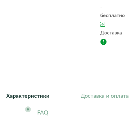
Orchidea
Puro
-
color
бесплатно
Quadro ls
Rondo
Trio
Yula
cottage
Доставка
Classic
Fores
Steel
Ston
Характеристики
Доставка и оплата
FAQ