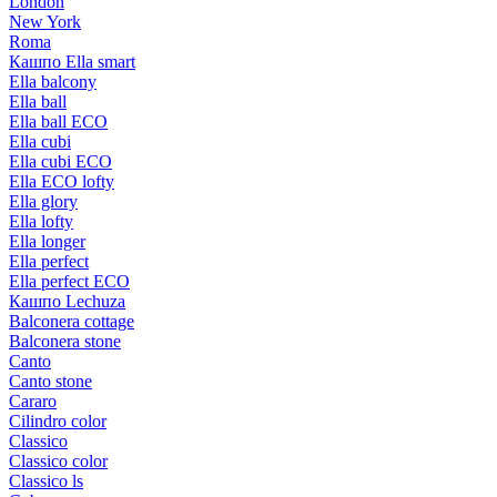
London
New York
Roma
Кашпо Ella smart
Ella balcony
Ella ball
Ella ball ECO
Ella cubi
Ella cubi ECO
Ella ECO lofty
Ella glory
Ella lofty
Ella longer
Ella perfect
Ella perfect ECO
Кашпо Lechuza
Balconera cottage
Balconera stone
Canto
Canto stone
Cararo
Cilindro color
Classico
Classico color
Classico ls