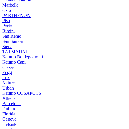
Marbella
Oslo
PARTHENON
Pisa
Porto
Rimini
San Remo
San Santorini
Siena
TAJ MAHAL
Кашпо Botdepot mini
Кашпо Capi
Classic
Eegg
Lux
Nature
Urban
Кашпо COSAPOTS
Athena
Barcelona
Dublin
Florida
Geneva
Helsinki