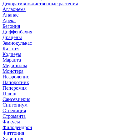
Декоративно-лиственные растения
Аглаонема
Ананас
Арека
Бегония
Диффенбахия
Драцены
Замиокулькас
Калатея
Кодиеум
Маранта
Мединилла
Монстера
Нефролепис
Папоротник
Пеперомия
Плющ
Сансевиерия
Сингониум
Стрелиция
Строманта
Фикусы
Филодендрон
Фиттония
Хавортия