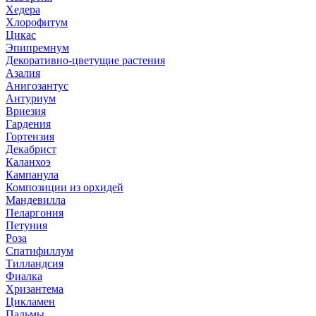
Хедера
Хлорофитум
Цикас
Эпипремнум
Декоративно-цветущие растения
Азалия
Анигозантус
Антуриум
Вриезия
Гардения
Гортензия
Декабрист
Каланхоэ
Кампанула
Композиции из орхидей
Мандевилла
Пеларгония
Петуния
Роза
Спатифиллум
Тилландсия
Фиалка
Хризантема
Цикламен
Пальмы