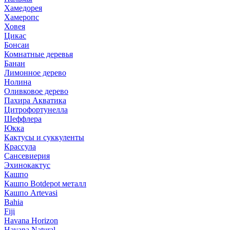
Хамедорея
Хамеропс
Ховея
Цикас
Бонсаи
Комнатные деревья
Банан
Лимонное дерево
Нолина
Оливковое дерево
Пахира Акватика
Цитрофортунелла
Шеффлера
Юкка
Кактусы и суккуленты
Крассула
Сансевиерия
Эхинокактус
Кашпо
Кашпо Botdepot металл
Кашпо Artevasi
Bahia
Fiji
Havana Horizon
Havana Natural