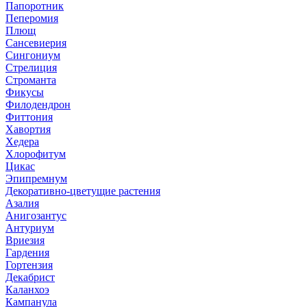
Папоротник
Пеперомия
Плющ
Сансевиерия
Сингониум
Стрелиция
Строманта
Фикусы
Филодендрон
Фиттония
Хавортия
Хедера
Хлорофитум
Цикас
Эпипремнум
Декоративно-цветущие растения
Азалия
Анигозантус
Антуриум
Вриезия
Гардения
Гортензия
Декабрист
Каланхоэ
Кампанула