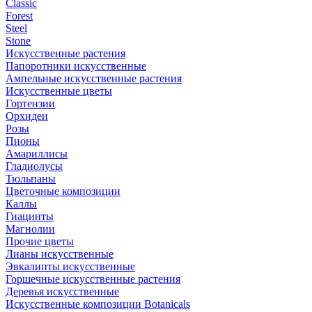
Classic
Forest
Steel
Stone
Искусственные растения
Папоротники искусственные
Ампельные искусственные растения
Искусственные цветы
Гортензии
Орхидеи
Розы
Пионы
Амариллисы
Гладиолусы
Тюльпаны
Цветочные композиции
Каллы
Гиацинты
Магнолии
Прочие цветы
Лианы искусственные
Эвкалипты искусственные
Горшечные искусственные растения
Деревья искусственные
Искусственные композиции Botanicals