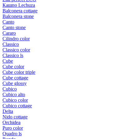
Кашпо Lechuza
Balconera cottage
Balconera stone
Canto
Canto stone
Cararo
Cilindro color
Classico
Classico color
Classico ls
Cube
Cube color
Cube color triple
Cube cottage
Cube glossy
Cubico
Cubico alto
Cubico color
Cubico cottage
Delta
Nido cottage
Orchidea
Puro color
Quadro ls