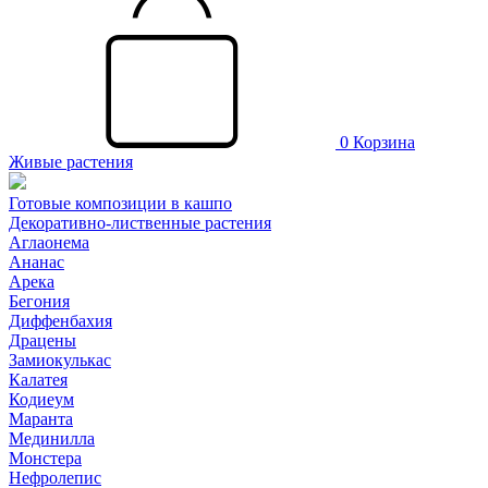
0
Корзина
Живые растения
Готовые композиции в кашпо
Декоративно-лиственные растения
Аглаонема
Ананас
Арека
Бегония
Диффенбахия
Драцены
Замиокулькас
Калатея
Кодиеум
Маранта
Мединилла
Монстера
Нефролепис