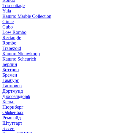
Rondo
Trio cottage
Yula
Кашпо Marble Collection
Circle
Cubo
Low Rombo
Rectangle
Rombo
Trapezoid
Кашпо Nieuwkoop
Кашпо Scheurich
Берлин
Боттроп
Бремен
Гамбург
Ганновер
Дортмунд
Дюссельдорф
Кельн
Нюрнберг
Оффенбах
Ремшайд
Штутгарт
Эссен