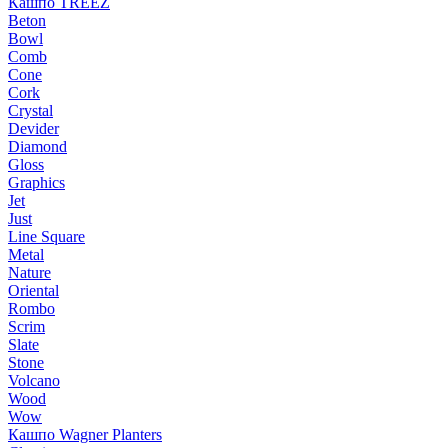
Кашпо TREEZ
Beton
Bowl
Comb
Cone
Cork
Crystal
Devider
Diamond
Gloss
Graphics
Jet
Just
Line Square
Metal
Nature
Oriental
Rombo
Scrim
Slate
Stone
Volcano
Wood
Wow
Кашпо Wagner Planters