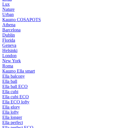
Lux
Nature
Urban
Кашпо COSAPOTS
Athena
Barcelona
Dublin
Florida
Geneva
Helsinki
London
New York
Roma
Кашпо Ella smart
Ella balcony
Ella ball
Ella ball ECO
Ella cubi
Ella cubi ECO
Ella ECO lofty
Ella glory
Ella lofty
Ella longer
Ella perfect
Ella perfect ECO