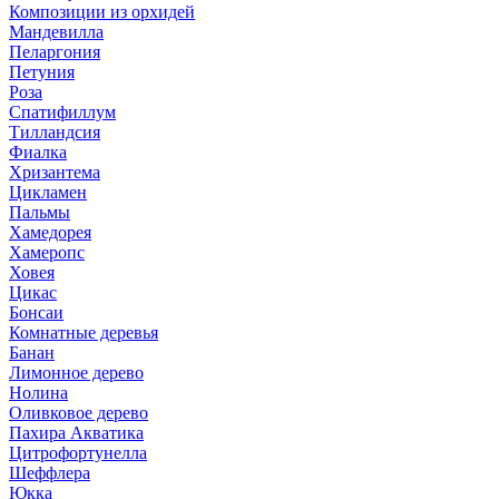
Композиции из орхидей
Мандевилла
Пеларгония
Петуния
Роза
Спатифиллум
Тилландсия
Фиалка
Хризантема
Цикламен
Пальмы
Хамедорея
Хамеропс
Ховея
Цикас
Бонсаи
Комнатные деревья
Банан
Лимонное дерево
Нолина
Оливковое дерево
Пахира Акватика
Цитрофортунелла
Шеффлера
Юкка