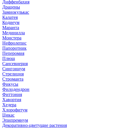
Диффенбахия
Драцены
Замиокулькас
Калатея
Кодиеум
Маранта
Мединилла
Монстера
Нефролепис
Папоротник
Пеперомия
Плющ
Сансевиерия
Сингониум
Стрелиция
Строманта
Фикусы
Филодендрон
Фиттония
Хавортия
Хедера
Хлорофитум
Цикас
Эпипремнум
Декоративно-цветущие растения