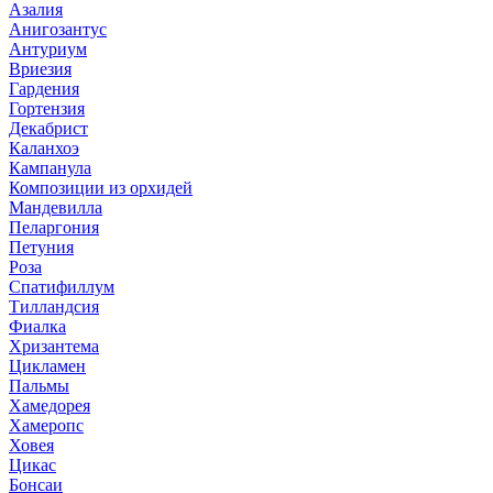
Азалия
Анигозантус
Антуриум
Вриезия
Гардения
Гортензия
Декабрист
Каланхоэ
Кампанула
Композиции из орхидей
Мандевилла
Пеларгония
Петуния
Роза
Спатифиллум
Тилландсия
Фиалка
Хризантема
Цикламен
Пальмы
Хамедорея
Хамеропс
Ховея
Цикас
Бонсаи