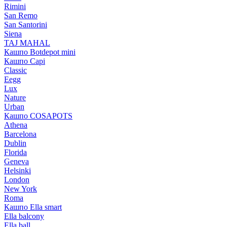
Rimini
San Remo
San Santorini
Siena
TAJ MAHAL
Кашпо Botdepot mini
Кашпо Capi
Classic
Eegg
Lux
Nature
Urban
Кашпо COSAPOTS
Athena
Barcelona
Dublin
Florida
Geneva
Helsinki
London
New York
Roma
Кашпо Ella smart
Ella balcony
Ella ball