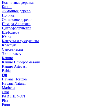
Комнатные деревья
Банан
Лимонное дерево
Нолина
Оливковое дерево
Пахира Акватика
Цитрофортунелла
Шеффлера
Юкка
Кактусы и суккуленты
Крассула
Сансевиерия
Эхинокактус
Кашпо
Кашпо Botdepot металл
Кашпо Artevasi
Bahia
Fiji
Havana Horizon
Havana Natural
Marbella
Oslo
PARTHENON
Pisa
Porto