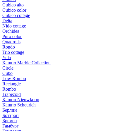
Cubico alto
Cubico color
Cubico cottage
Delta
Nido cottage
Orchidea
Puro color
Quadro ls
Rondo
Trio cottage
Yula
Кашпо Marble Collection
Circle
Cubo
Low Rombo
Rectangle
Rombo
Trapezoid
Кашпо Nieuwkoop
Кашпо Scheurich
Берлин
Боттроп
Бремен
Гамбург