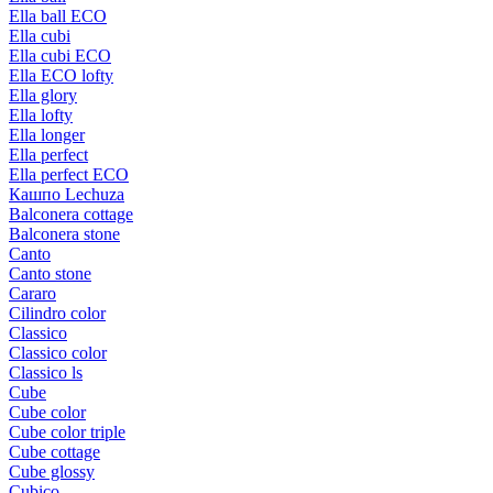
Ella ball ECO
Ella cubi
Ella cubi ECO
Ella ECO lofty
Ella glory
Ella lofty
Ella longer
Ella perfect
Ella perfect ECO
Кашпо Lechuza
Balconera cottage
Balconera stone
Canto
Canto stone
Cararo
Cilindro color
Classico
Classico color
Classico ls
Cube
Cube color
Cube color triple
Cube cottage
Cube glossy
Cubico