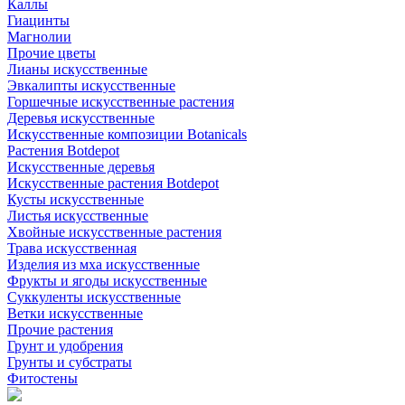
Каллы
Гиацинты
Магнолии
Прочие цветы
Лианы искусственные
Эвкалипты искусственные
Горшечные искусственные растения
Деревья искусственные
Искусственные композиции Botanicals
Растения Botdepot
Искусственные деревья
Искусственные растения Botdepot
Кусты искусственные
Листья искусственные
Хвойные искусственные растения
Трава искусственная
Изделия из мха искусственные
Фрукты и ягоды искусственные
Суккуленты искусственные
Ветки искусственные
Прочие растения
Грунт и удобрения
Грунты и субстраты
Фитостены