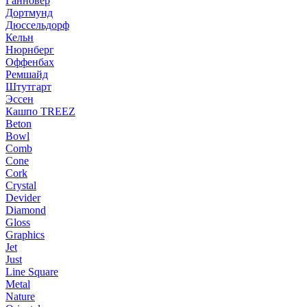
Ганновер
Дортмунд
Дюссельдорф
Кельн
Нюрнберг
Оффенбах
Ремшайд
Штутгарт
Эссен
Кашпо TREEZ
Beton
Bowl
Comb
Cone
Cork
Crystal
Devider
Diamond
Gloss
Graphics
Jet
Just
Line Square
Metal
Nature