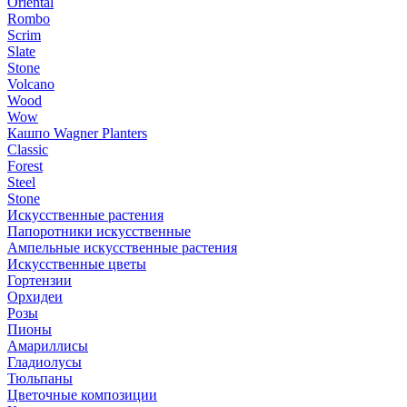
Oriental
Rombo
Scrim
Slate
Stone
Volcano
Wood
Wow
Кашпо Wagner Planters
Classic
Forest
Steel
Stone
Искусственные растения
Папоротники искусственные
Ампельные искусственные растения
Искусственные цветы
Гортензии
Орхидеи
Розы
Пионы
Амариллисы
Гладиолусы
Тюльпаны
Цветочные композиции