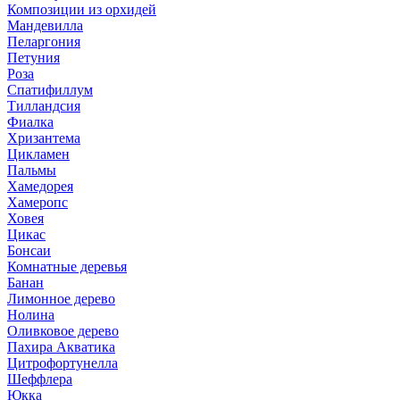
Композиции из орхидей
Мандевилла
Пеларгония
Петуния
Роза
Спатифиллум
Тилландсия
Фиалка
Хризантема
Цикламен
Пальмы
Хамедорея
Хамеропс
Ховея
Цикас
Бонсаи
Комнатные деревья
Банан
Лимонное дерево
Нолина
Оливковое дерево
Пахира Акватика
Цитрофортунелла
Шеффлера
Юкка