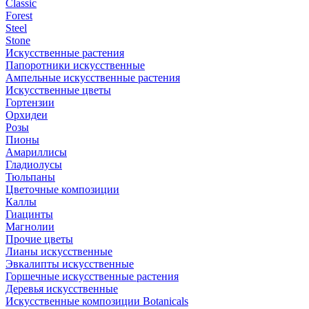
Classic
Forest
Steel
Stone
Искусственные растения
Папоротники искусственные
Ампельные искусственные растения
Искусственные цветы
Гортензии
Орхидеи
Розы
Пионы
Амариллисы
Гладиолусы
Тюльпаны
Цветочные композиции
Каллы
Гиацинты
Магнолии
Прочие цветы
Лианы искусственные
Эвкалипты искусственные
Горшечные искусственные растения
Деревья искусственные
Искусственные композиции Botanicals