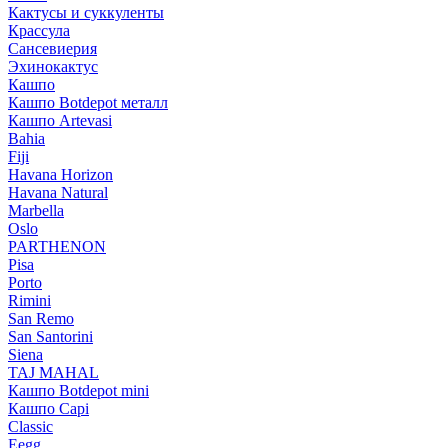
Кактусы и суккуленты
Крассула
Сансевиерия
Эхинокактус
Кашпо
Кашпо Botdepot металл
Кашпо Artevasi
Bahia
Fiji
Havana Horizon
Havana Natural
Marbella
Oslo
PARTHENON
Pisa
Porto
Rimini
San Remo
San Santorini
Siena
TAJ MAHAL
Кашпо Botdepot mini
Кашпо Capi
Classic
Eegg