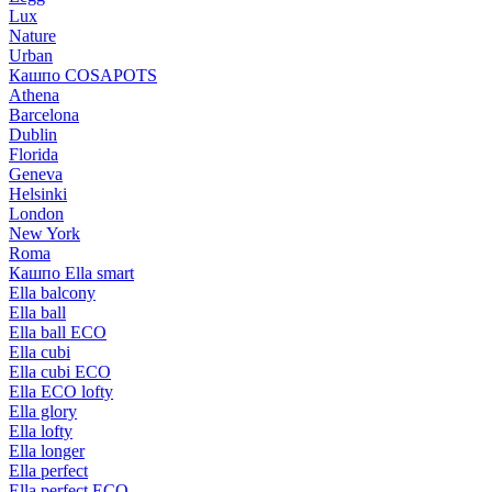
Lux
Nature
Urban
Кашпо COSAPOTS
Athena
Barcelona
Dublin
Florida
Geneva
Helsinki
London
New York
Roma
Кашпо Ella smart
Ella balcony
Ella ball
Ella ball ECO
Ella cubi
Ella cubi ECO
Ella ECO lofty
Ella glory
Ella lofty
Ella longer
Ella perfect
Ella perfect ECO