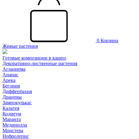
0
Корзина
Живые растения
Готовые композиции в кашпо
Декоративно-лиственные растения
Аглаонема
Ананас
Арека
Бегония
Диффенбахия
Драцены
Замиокулькас
Калатея
Кодиеум
Маранта
Мединилла
Монстера
Нефролепис