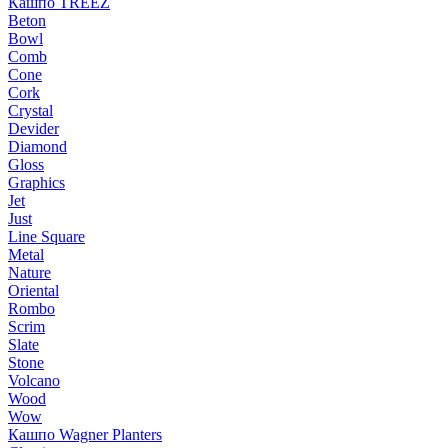
Кашпо TREEZ
Beton
Bowl
Comb
Cone
Cork
Crystal
Devider
Diamond
Gloss
Graphics
Jet
Just
Line Square
Metal
Nature
Oriental
Rombo
Scrim
Slate
Stone
Volcano
Wood
Wow
Кашпо Wagner Planters