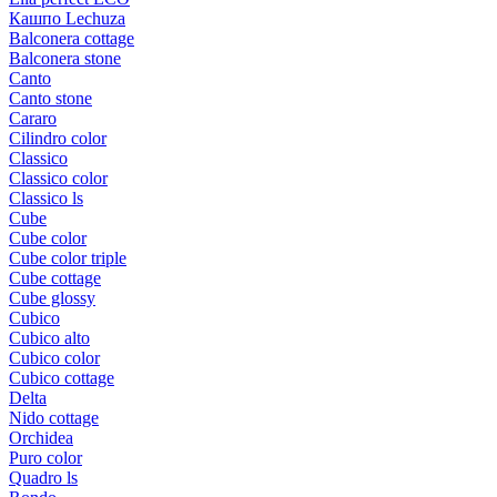
Кашпо Lechuza
Balconera cottage
Balconera stone
Canto
Canto stone
Cararo
Cilindro color
Classico
Classico color
Classico ls
Cube
Cube color
Cube color triple
Cube cottage
Cube glossy
Cubico
Cubico alto
Cubico color
Cubico cottage
Delta
Nido cottage
Orchidea
Puro color
Quadro ls