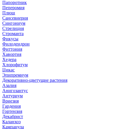
Папоротник
Пеперомия
Плющ
Сансевиерия
Сингониум
Стрелиция
Строманта
Фикусы
Филодендрон
Фиттония
Хавортия
Хедера
Хлорофитум
Цикас
Эпипремнум
Декоративно-цветущие растения
Азалия
Анигозантус
Антуриум
Вриезия
Гардения
Гортензия
Декабрист
Каланхоэ
Кампанула