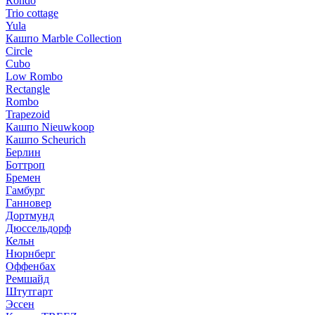
Rondo
Trio cottage
Yula
Кашпо Marble Collection
Circle
Cubo
Low Rombo
Rectangle
Rombo
Trapezoid
Кашпо Nieuwkoop
Кашпо Scheurich
Берлин
Боттроп
Бремен
Гамбург
Ганновер
Дортмунд
Дюссельдорф
Кельн
Нюрнберг
Оффенбах
Ремшайд
Штутгарт
Эссен