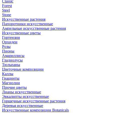
Classic
Forest
Steel
Stone
Искусственные растения
Папоротники искусственные
Ампельные искусственные растения
Искусственные цветы
Гортензии
Орхидеи
Розы
Пионы
Амариллисы
Гладиолусы
Тюльпаны
Цветочные композиции
Каллы
Гиацинты
Магнолии
Прочие цветы
Лианы искусственные
Эвкалипты искусственные
Горшечные искусственные растения
Деревья искусственные
Искусственные композиции Botanicals