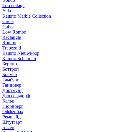
Rondo
Trio cottage
Yula
Кашпо Marble Collection
Circle
Cubo
Low Rombo
Rectangle
Rombo
Trapezoid
Кашпо Nieuwkoop
Кашпо Scheurich
Берлин
Боттроп
Бремен
Гамбург
Ганновер
Дортмунд
Дюссельдорф
Кельн
Нюрнберг
Оффенбах
Ремшайд
Штутгарт
Эссен