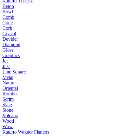
Кашпо TREEZ
Beton
Bowl
Comb
Cone
Cork
Crystal
Devider
Diamond
Gloss
Graphics
Jet
Just
Line Square
Metal
Nature
Oriental
Rombo
Scrim
Slate
Stone
Volcano
Wood
Wow
Кашпо Wagner Planters