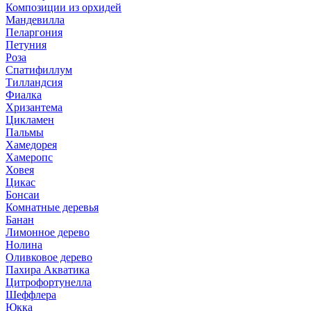
Композиции из орхидей
Мандевилла
Пеларгония
Петуния
Роза
Спатифиллум
Тилландсия
Фиалка
Хризантема
Цикламен
Пальмы
Хамедорея
Хамеропс
Ховея
Цикас
Бонсаи
Комнатные деревья
Банан
Лимонное дерево
Нолина
Оливковое дерево
Пахира Акватика
Цитрофортунелла
Шеффлера
Юкка