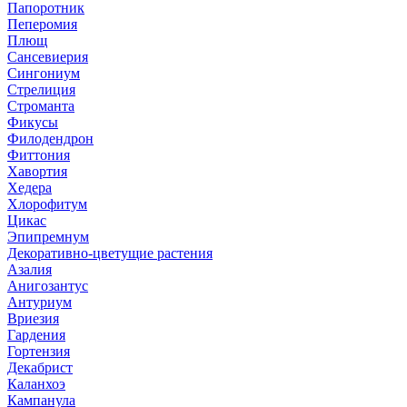
Папоротник
Пеперомия
Плющ
Сансевиерия
Сингониум
Стрелиция
Строманта
Фикусы
Филодендрон
Фиттония
Хавортия
Хедера
Хлорофитум
Цикас
Эпипремнум
Декоративно-цветущие растения
Азалия
Анигозантус
Антуриум
Вриезия
Гардения
Гортензия
Декабрист
Каланхоэ
Кампанула