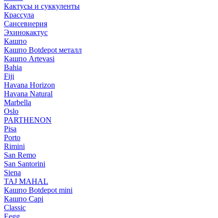
Кактусы и суккуленты
Крассула
Сансевиерия
Эхинокактус
Кашпо
Кашпо Botdepot металл
Кашпо Artevasi
Bahia
Fiji
Havana Horizon
Havana Natural
Marbella
Oslo
PARTHENON
Pisa
Porto
Rimini
San Remo
San Santorini
Siena
TAJ MAHAL
Кашпо Botdepot mini
Кашпо Capi
Classic
Eegg