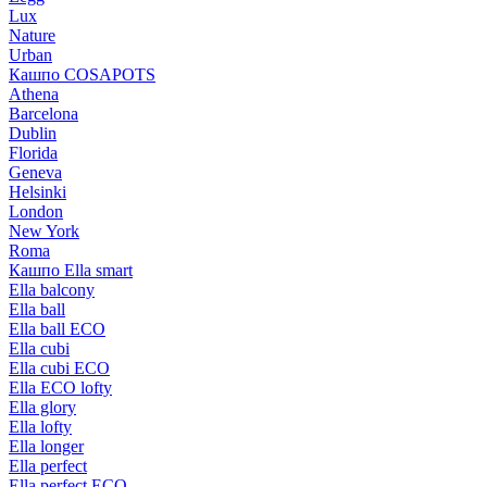
Lux
Nature
Urban
Кашпо COSAPOTS
Athena
Barcelona
Dublin
Florida
Geneva
Helsinki
London
New York
Roma
Кашпо Ella smart
Ella balcony
Ella ball
Ella ball ECO
Ella cubi
Ella cubi ECO
Ella ECO lofty
Ella glory
Ella lofty
Ella longer
Ella perfect
Ella perfect ECO