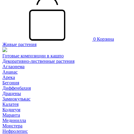
0
Корзина
Живые растения
Готовые композиции в кашпо
Декоративно-лиственные растения
Аглаонема
Ананас
Арека
Бегония
Диффенбахия
Драцены
Замиокулькас
Калатея
Кодиеум
Маранта
Мединилла
Монстера
Нефролепис