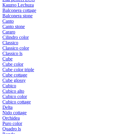
Кашпо Lechuza
Balconera cottage
Balconera stone
Canto
Canto stone
Cararo
Cilindro color
Classico
Classico color
Classico ls
Cube
Cube color
Cube color triple
Cube cottage
Cube glossy
Cubico
Cubico alto
Cubico color
Cubico cottage
Delta
Nido cottage
Orchidea
Puro color
Quadro ls