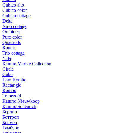
Cubico alto
Cubico color
Cubico cottage
Delta
Nido cottage
Orchidea
Puro color
Quadro ls
Rondo
Trio cottage
Yula
Кашпо Marble Collection
Circle
Cubo
Low Rombo
Rectangle
Rombo
Trapezoid
Кашпо Nieuwkoop
Кашпо Scheurich
Берлин
Боттроп
Бремен
Гамбург