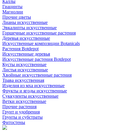
Каллы
Гиацинты
Магнолии
Прочие цветы
Лианы искусственные
Эвкалипты искусственные
Горшечные искусственные растения
Деревья искусственные
Искусственные композиции Botanicals
Растения Botdepot
Искусственные деревья
Искусственные растения Botdepot
Кусты искусственные
Листья искусственные
Хвойные искусственные растения
Трава искусственная
Изделия из мха искусственные
Фрукты и ягоды искусственные
Суккуленты искусственные
Ветки искусственные
Прочие растения
Грунт и удобрения
Грунты и субстраты
Фитостены