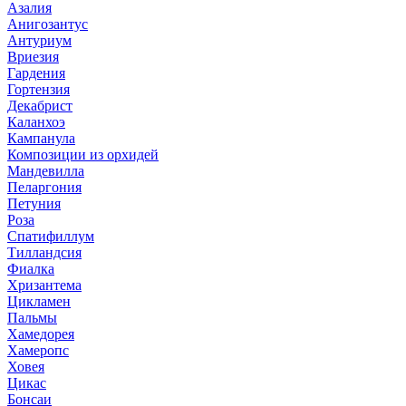
Азалия
Анигозантус
Антуриум
Вриезия
Гардения
Гортензия
Декабрист
Каланхоэ
Кампанула
Композиции из орхидей
Мандевилла
Пеларгония
Петуния
Роза
Спатифиллум
Тилландсия
Фиалка
Хризантема
Цикламен
Пальмы
Хамедорея
Хамеропс
Ховея
Цикас
Бонсаи