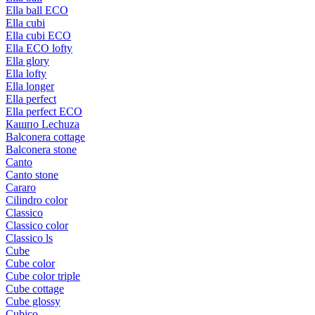
Ella ball ECO
Ella cubi
Ella cubi ECO
Ella ECO lofty
Ella glory
Ella lofty
Ella longer
Ella perfect
Ella perfect ECO
Кашпо Lechuza
Balconera cottage
Balconera stone
Canto
Canto stone
Cararo
Cilindro color
Classico
Classico color
Classico ls
Cube
Cube color
Cube color triple
Cube cottage
Cube glossy
Cubico