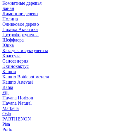
Комнатные деревья
Банан
Лимонное дерево
Нолина
Оливковое дерево
Пахира Акватика
Цитрофортунелла
Шеффлера
Юкка
Кактусы и суккуленты
Крассула
Сансевиерия
Эхинокактус
Кашпо
Кашпо Botdepot металл
Кашпо Artevasi
Bahia
Fiji
Havana Horizon
Havana Natural
Marbella
Oslo
PARTHENON
Pisa
Porto