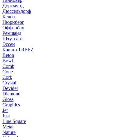
Ганновер
Дортмунд
Дюссельдорф
Кельн
Нюрнберг
Оффенбах
Ремшайд
Штутгарт
Эссен
Кашпо TREEZ
Beton
Bowl
Comb
Cone
Cork
Crystal
Devider
Diamond
Gloss
Graphics
Jet
Just
Line Square
Metal
Nature