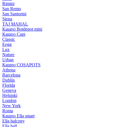
Rimini
San Remo
San Santorini
Siena
TAJ MAHAL
Кашпо Botdepot mini
Кашпо Capi
Classic
Eegg
Lux
Nature
Urban
Кашпо COSAPOTS
Athena
Barcelona
Dublin
Florida
Geneva
Helsinki
London
New York
Roma
Кашпо Ella smart
Ella balcony
Ella ball