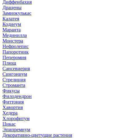
Диффенбахия
Драцены
Замиокулькас
Калатея
Кодиеум
Маранта
Мединилла
Монстера
Нефролепис
Папоротник
Пеперомия
Плющ
Сансевиерия
Сингониум
Стрелиция
Строманта
Фикусы
Филодендрон
Фиттония
Хавортия
Хедера
Хлорофитум
Цикас
Эпипремнум
Декоративно-цветущие растения