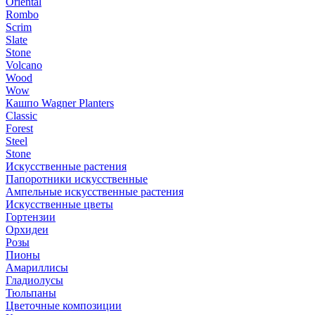
Oriental
Rombo
Scrim
Slate
Stone
Volcano
Wood
Wow
Кашпо Wagner Planters
Classic
Forest
Steel
Stone
Искусственные растения
Папоротники искусственные
Ампельные искусственные растения
Искусственные цветы
Гортензии
Орхидеи
Розы
Пионы
Амариллисы
Гладиолусы
Тюльпаны
Цветочные композиции