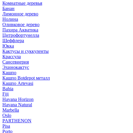
Комнатные деревья
Банан
Лимонное дерево
Нолина
Оливковое дерево
Пахира Акватика
Цитрофортунелла
Шеффлера
Юкка
Кактусы и суккуленты
Крассула
Сансевиерия
Эхинокактус
Кашпо
Кашпо Botdepot металл
Кашпо Artevasi
Bahia
Fiji
Havana Horizon
Havana Natural
Marbella
Oslo
PARTHENON
Pisa
Porto