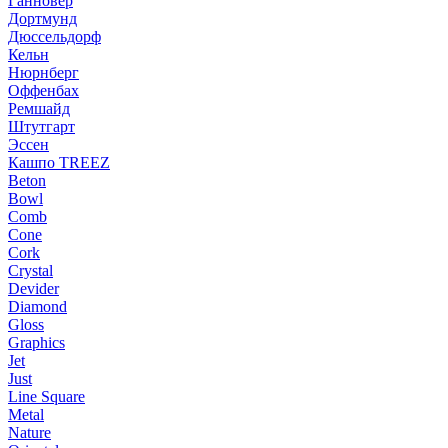
Ганновер
Дортмунд
Дюссельдорф
Кельн
Нюрнберг
Оффенбах
Ремшайд
Штутгарт
Эссен
Кашпо TREEZ
Beton
Bowl
Comb
Cone
Cork
Crystal
Devider
Diamond
Gloss
Graphics
Jet
Just
Line Square
Metal
Nature