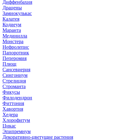
Диффенбахия
Драцены
Замиокулькас
Калатея
Кодиеум
Маранта
Мединилла
Монстера
Нефролепис
Папоротник
Пеперомия
Плющ
Сансевиерия
Сингониум
Стрелиция
Строманта
Фикусы
Филодендрон
Фиттония
Хавортия
Хедера
Хлорофитум
Цикас
Эпипремнум
Декоративно-цветущие растения