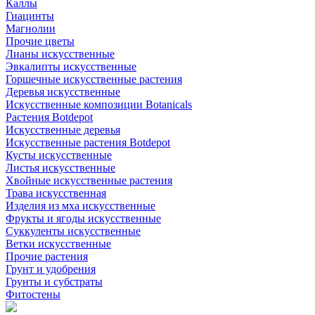
Каллы
Гиацинты
Магнолии
Прочие цветы
Лианы искусственные
Эвкалипты искусственные
Горшечные искусственные растения
Деревья искусственные
Искусственные композиции Botanicals
Растения Botdepot
Искусственные деревья
Искусственные растения Botdepot
Кусты искусственные
Листья искусственные
Хвойные искусственные растения
Трава искусственная
Изделия из мха искусственные
Фрукты и ягоды искусственные
Суккуленты искусственные
Ветки искусственные
Прочие растения
Грунт и удобрения
Грунты и субстраты
Фитостены