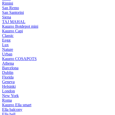
Rimini
San Remo
San Santorini
Siena
TAJ MAHAL
Кашпо Botdepot mini
Кашпо Capi
Classic
Eegg
Lux
Nature
Urban
Кашпо COSAPOTS
Athena
Barcelona
Dublin
Florida
Geneva
Helsinki
London
New York
Roma
Кашпо Ella smart
Ella balcony
Ella ball