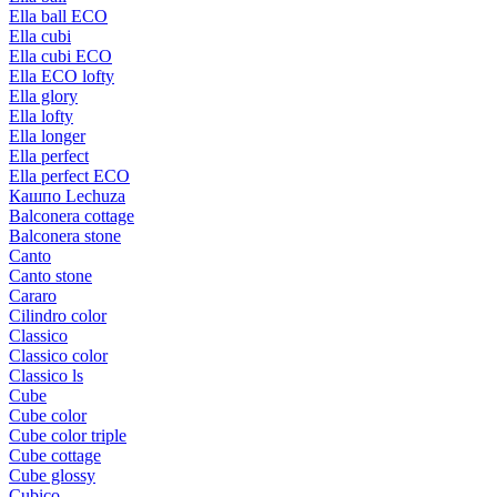
Ella ball ECO
Ella cubi
Ella cubi ECO
Ella ECO lofty
Ella glory
Ella lofty
Ella longer
Ella perfect
Ella perfect ECO
Кашпо Lechuza
Balconera cottage
Balconera stone
Canto
Canto stone
Cararo
Cilindro color
Classico
Classico color
Classico ls
Cube
Cube color
Cube color triple
Cube cottage
Cube glossy
Cubico