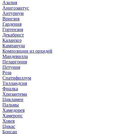
Азалия
Анигозантус
Антуриум
Вриезия
Гардения
Гортензия
Декабрист
Каланхоэ
Кампанула
Композиции из орхидей
Мандевилла
Пеларгония
Петуния
Роза
Спатифиллум
Тилландсия
Фиалка
Хризантема
Цикламен
Пальмы
Хамедорея
Хамеропс
Ховея
Цикас
Бонсаи