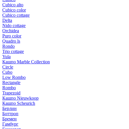
Cubico alto
Cubico color
Cubico cottage
Delta
Nido cottage
Orchidea
Puro color
Quadro ls
Rondo
Trio cottage
Yula
Кашпо Marble Collection
Circle
Cubo
Low Rombo
Rectangle
Rombo
Trapezoid
Кашпо Nieuwkoop
Кашпо Scheurich
Берлин
Боттроп
Бремен
Гамбург