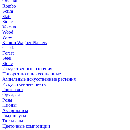
Oriental
Rombo
Scrim
Slate
Stone
Volcano
Wood
Wow
Кашпо Wagner Planters
Classic
Forest
Steel
Stone
Искусственные растения
Папоротники искусственные
Ампельные искусственные растения
Искусственные цветы
Гортензии
Орхидеи
Розы
Пионы
Амариллисы
Гладиолусы
Тюльпаны
Цветочные композиции