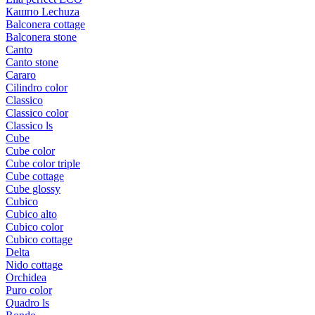
Кашпо Lechuza
Balconera cottage
Balconera stone
Canto
Canto stone
Cararo
Cilindro color
Classico
Classico color
Classico ls
Cube
Cube color
Cube color triple
Cube cottage
Cube glossy
Cubico
Cubico alto
Cubico color
Cubico cottage
Delta
Nido cottage
Orchidea
Puro color
Quadro ls