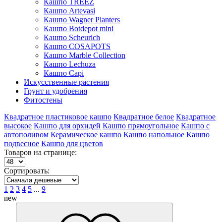
Кашпо TREEZ
Кашпо Artevasi
Кашпо Wagner Planters
Кашпо Botdepot mini
Кашпо Scheurich
Кашпо COSAPOTS
Кашпо Marble Collection
Кашпо Lechuza
Кашпо Capi
Искусственные растения
Грунт и удобрения
Фитостены
Квадратное пластиковое кашпо
Квадратное белое
Квадратное
высокое
Кашпо для орхидей
Кашпо прямоугольное
Кашпо с
автополивом
Керамическое кашпо
Кашпо напольное
Кашпо
подвесное
Кашпо для цветов
Товаров на странице:
Сортировать:
1
2
3
4
5
...
9
new