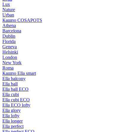
Lux
Nature
Urban
Кашпо COSAPOTS
Athena
Barcelona
Dublin
Florida
Geneva
Helsinki
London
New York
Roma
Кашпо Ella smart
Ella balcony
Ella ball
Ella ball ECO
Ella cubi
Ella cubi ECO
Ella ECO lofty
Ella glory
Ella lofty
Ella longer
Ella perfect
Ella perfect ECO