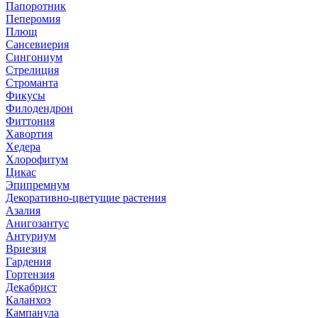
Папоротник
Пеперомия
Плющ
Сансевиерия
Сингониум
Стрелиция
Строманта
Фикусы
Филодендрон
Фиттония
Хавортия
Хедера
Хлорофитум
Цикас
Эпипремнум
Декоративно-цветущие растения
Азалия
Анигозантус
Антуриум
Вриезия
Гардения
Гортензия
Декабрист
Каланхоэ
Кампанула