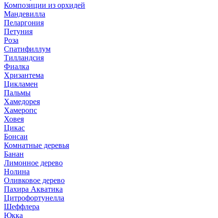
Композиции из орхидей
Мандевилла
Пеларгония
Петуния
Роза
Спатифиллум
Тилландсия
Фиалка
Хризантема
Цикламен
Пальмы
Хамедорея
Хамеропс
Ховея
Цикас
Бонсаи
Комнатные деревья
Банан
Лимонное дерево
Нолина
Оливковое дерево
Пахира Акватика
Цитрофортунелла
Шеффлера
Юкка