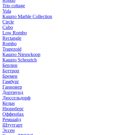
Rondo
Trio cottage
Yula
Кашпо Marble Collection
Circle
Cubo
Low Rombo
Rectangle
Rombo
Trapezoid
Кашпо Nieuwkoop
Кашпо Scheurich
Берлин
Боттроп
Бремен
Гамбург
Ганновер
Дортмунд
Дюссельдорф
Кельн
Нюрнберг
Оффенбах
Ремшайд
Штутгарт
Эссен