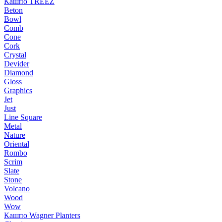
Кашпо TREEZ
Beton
Bowl
Comb
Cone
Cork
Crystal
Devider
Diamond
Gloss
Graphics
Jet
Just
Line Square
Metal
Nature
Oriental
Rombo
Scrim
Slate
Stone
Volcano
Wood
Wow
Кашпо Wagner Planters