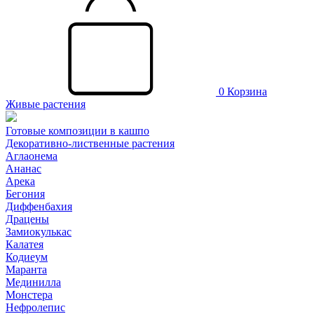
0
Корзина
Живые растения
Готовые композиции в кашпо
Декоративно-лиственные растения
Аглаонема
Ананас
Арека
Бегония
Диффенбахия
Драцены
Замиокулькас
Калатея
Кодиеум
Маранта
Мединилла
Монстера
Нефролепис