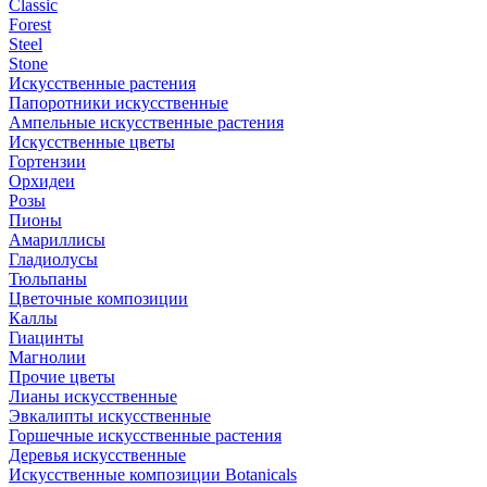
Classic
Forest
Steel
Stone
Искусственные растения
Папоротники искусственные
Ампельные искусственные растения
Искусственные цветы
Гортензии
Орхидеи
Розы
Пионы
Амариллисы
Гладиолусы
Тюльпаны
Цветочные композиции
Каллы
Гиацинты
Магнолии
Прочие цветы
Лианы искусственные
Эвкалипты искусственные
Горшечные искусственные растения
Деревья искусственные
Искусственные композиции Botanicals