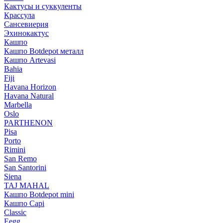
Кактусы и суккуленты
Крассула
Сансевиерия
Эхинокактус
Кашпо
Кашпо Botdepot металл
Кашпо Artevasi
Bahia
Fiji
Havana Horizon
Havana Natural
Marbella
Oslo
PARTHENON
Pisa
Porto
Rimini
San Remo
San Santorini
Siena
TAJ MAHAL
Кашпо Botdepot mini
Кашпо Capi
Classic
Eegg