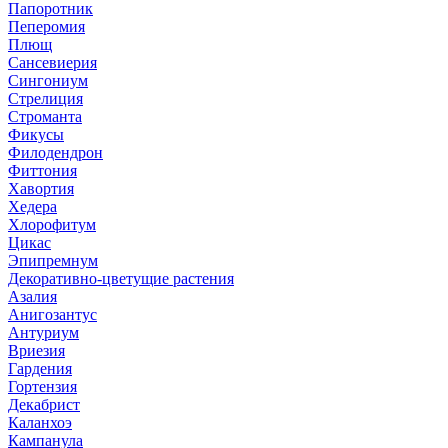
Папоротник
Пеперомия
Плющ
Сансевиерия
Сингониум
Стрелиция
Строманта
Фикусы
Филодендрон
Фиттония
Хавортия
Хедера
Хлорофитум
Цикас
Эпипремнум
Декоративно-цветущие растения
Азалия
Анигозантус
Антуриум
Вриезия
Гардения
Гортензия
Декабрист
Каланхоэ
Кампанула