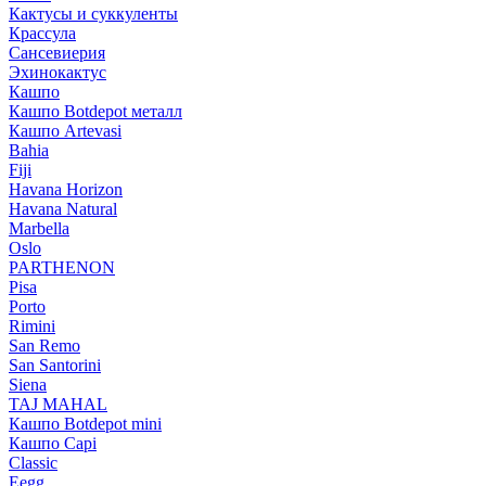
Кактусы и суккуленты
Крассула
Сансевиерия
Эхинокактус
Кашпо
Кашпо Botdepot металл
Кашпо Artevasi
Bahia
Fiji
Havana Horizon
Havana Natural
Marbella
Oslo
PARTHENON
Pisa
Porto
Rimini
San Remo
San Santorini
Siena
TAJ MAHAL
Кашпо Botdepot mini
Кашпо Capi
Classic
Eegg