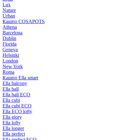
Lux
Nature
Urban
Кашпо COSAPOTS
Athena
Barcelona
Dublin
Florida
Geneva
Helsinki
London
New York
Roma
Кашпо Ella smart
Ella balcony
Ella ball
Ella ball ECO
Ella cubi
Ella cubi ECO
Ella ECO lofty
Ella glory
Ella lofty
Ella longer
Ella perfect
Ella perfect ECO