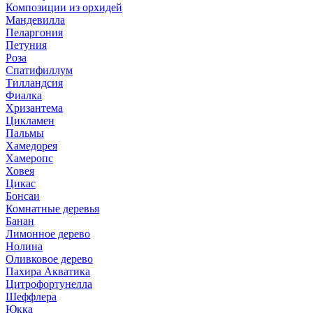
Композиции из орхидей
Мандевилла
Пеларгония
Петуния
Роза
Спатифиллум
Тилландсия
Фиалка
Хризантема
Цикламен
Пальмы
Хамедорея
Хамеропс
Ховея
Цикас
Бонсаи
Комнатные деревья
Банан
Лимонное дерево
Нолина
Оливковое дерево
Пахира Акватика
Цитрофортунелла
Шеффлера
Юкка