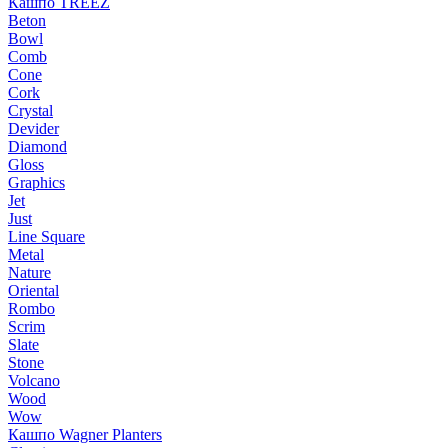
Кашпо TREEZ
Beton
Bowl
Comb
Cone
Cork
Crystal
Devider
Diamond
Gloss
Graphics
Jet
Just
Line Square
Metal
Nature
Oriental
Rombo
Scrim
Slate
Stone
Volcano
Wood
Wow
Кашпо Wagner Planters