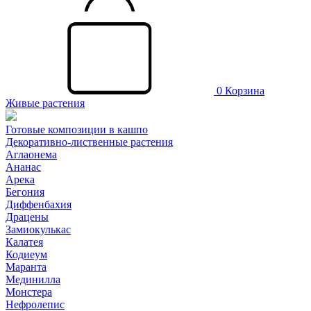
0
Корзина
Живые растения
Готовые композиции в кашпо
Декоративно-лиственные растения
Аглаонема
Ананас
Арека
Бегония
Диффенбахия
Драцены
Замиокулькас
Калатея
Кодиеум
Маранта
Мединилла
Монстера
Нефролепис