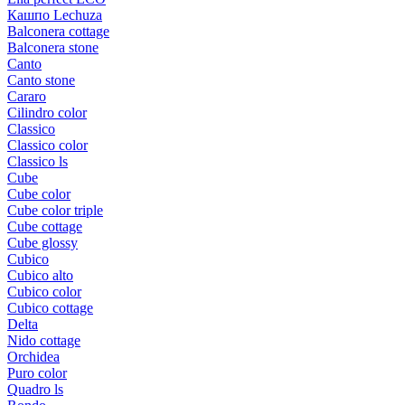
Кашпо Lechuza
Balconera cottage
Balconera stone
Canto
Canto stone
Cararo
Cilindro color
Classico
Classico color
Classico ls
Cube
Cube color
Cube color triple
Cube cottage
Cube glossy
Cubico
Cubico alto
Cubico color
Cubico cottage
Delta
Nido cottage
Orchidea
Puro color
Quadro ls