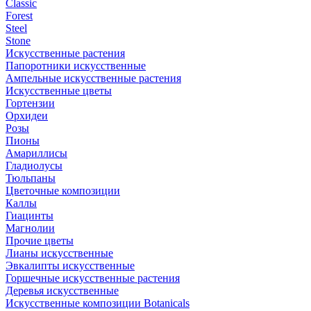
Classic
Forest
Steel
Stone
Искусственные растения
Папоротники искусственные
Ампельные искусственные растения
Искусственные цветы
Гортензии
Орхидеи
Розы
Пионы
Амариллисы
Гладиолусы
Тюльпаны
Цветочные композиции
Каллы
Гиацинты
Магнолии
Прочие цветы
Лианы искусственные
Эвкалипты искусственные
Горшечные искусственные растения
Деревья искусственные
Искусственные композиции Botanicals