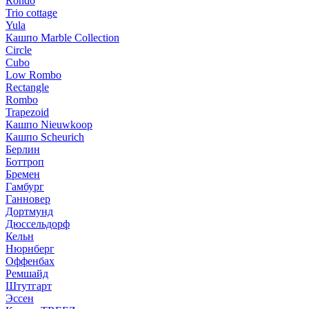
Rondo
Trio cottage
Yula
Кашпо Marble Collection
Circle
Cubo
Low Rombo
Rectangle
Rombo
Trapezoid
Кашпо Nieuwkoop
Кашпо Scheurich
Берлин
Боттроп
Бремен
Гамбург
Ганновер
Дортмунд
Дюссельдорф
Кельн
Нюрнберг
Оффенбах
Ремшайд
Штутгарт
Эссен