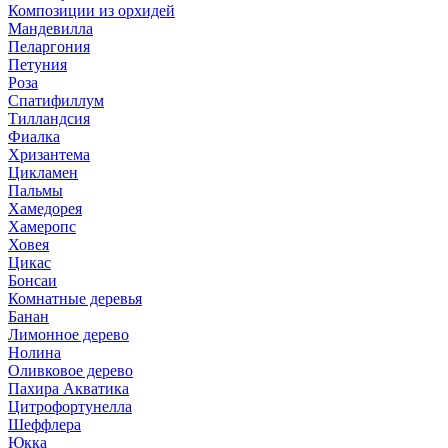
Композиции из орхидей
Мандевилла
Пеларгония
Петуния
Роза
Спатифиллум
Тилландсия
Фиалка
Хризантема
Цикламен
Пальмы
Хамедорея
Хамеропс
Ховея
Цикас
Бонсаи
Комнатные деревья
Банан
Лимонное дерево
Нолина
Оливковое дерево
Пахира Акватика
Цитрофортунелла
Шеффлера
Юкка