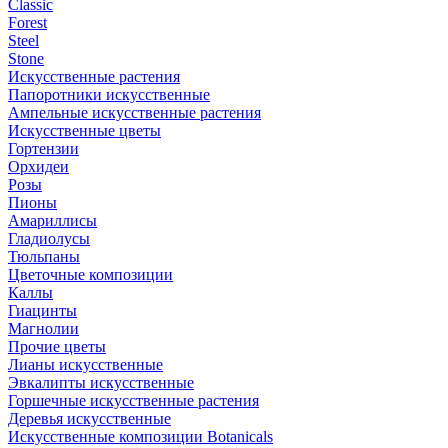
Classic
Forest
Steel
Stone
Искусственные растения
Папоротники искусственные
Ампельные искусственные растения
Искусственные цветы
Гортензии
Орхидеи
Розы
Пионы
Амариллисы
Гладиолусы
Тюльпаны
Цветочные композиции
Каллы
Гиацинты
Магнолии
Прочие цветы
Лианы искусственные
Эвкалипты искусственные
Горшечные искусственные растения
Деревья искусственные
Искусственные композиции Botanicals