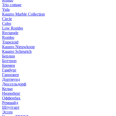
Rondo
Trio cottage
Yula
Кашпо Marble Collection
Circle
Cubo
Low Rombo
Rectangle
Rombo
Trapezoid
Кашпо Nieuwkoop
Кашпо Scheurich
Берлин
Боттроп
Бремен
Гамбург
Ганновер
Дортмунд
Дюссельдорф
Кельн
Нюрнберг
Оффенбах
Ремшайд
Штутгарт
Эссен