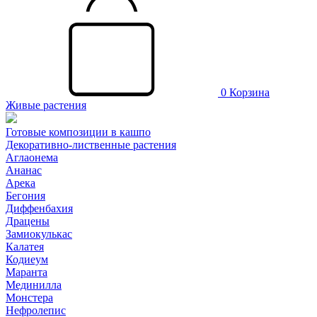
0
Корзина
Живые растения
Готовые композиции в кашпо
Декоративно-лиственные растения
Аглаонема
Ананас
Арека
Бегония
Диффенбахия
Драцены
Замиокулькас
Калатея
Кодиеум
Маранта
Мединилла
Монстера
Нефролепис