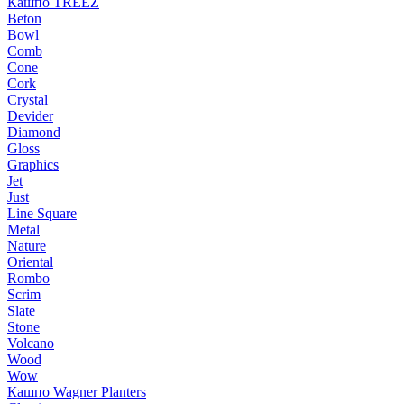
Кашпо TREEZ
Beton
Bowl
Comb
Cone
Cork
Crystal
Devider
Diamond
Gloss
Graphics
Jet
Just
Line Square
Metal
Nature
Oriental
Rombo
Scrim
Slate
Stone
Volcano
Wood
Wow
Кашпо Wagner Planters