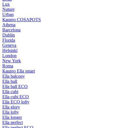
Lux
Nature
Urban
Кашпо COSAPOTS
Athena
Barcelona
Dublin
Florida
Geneva
Helsinki
London
New York
Roma
Кашпо Ella smart
Ella balcony
Ella ball
Ella ball ECO
Ella cubi
Ella cubi ECO
Ella ECO lofty
Ella glory
Ella lofty
Ella longer
Ella perfect
Ella perfect ECO