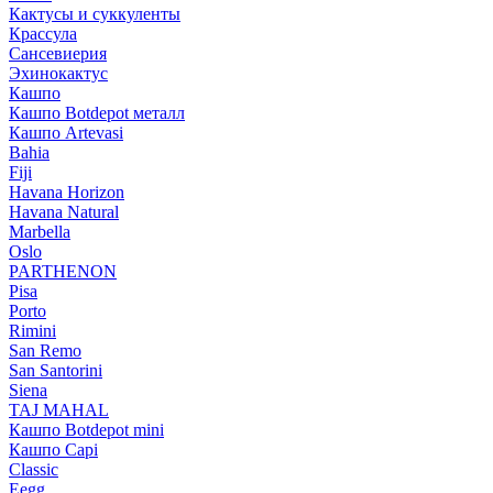
Кактусы и суккуленты
Крассула
Сансевиерия
Эхинокактус
Кашпо
Кашпо Botdepot металл
Кашпо Artevasi
Bahia
Fiji
Havana Horizon
Havana Natural
Marbella
Oslo
PARTHENON
Pisa
Porto
Rimini
San Remo
San Santorini
Siena
TAJ MAHAL
Кашпо Botdepot mini
Кашпо Capi
Classic
Eegg