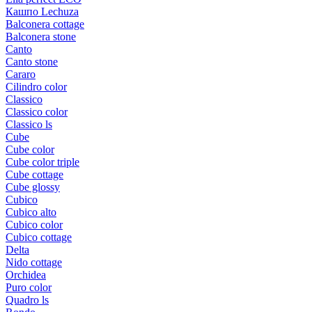
Кашпо Lechuza
Balconera cottage
Balconera stone
Canto
Canto stone
Cararo
Cilindro color
Classico
Classico color
Classico ls
Cube
Cube color
Cube color triple
Cube cottage
Cube glossy
Cubico
Cubico alto
Cubico color
Cubico cottage
Delta
Nido cottage
Orchidea
Puro color
Quadro ls