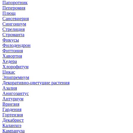
Папоротник
Пеперомия
Плющ
Сансевиерия
Сингониум
Стрелиция
Строманта
Фикусы
Филодендрон
Фиттония
Хавортия
Хедера
Хлорофитум
Цикас
Эпипремнум
Декоративно-цветущие растения
Азалия
Анигозантус
Антуриум
Вриезия
Гардения
Гортензия
Декабрист
Каланхоэ
Кампанула