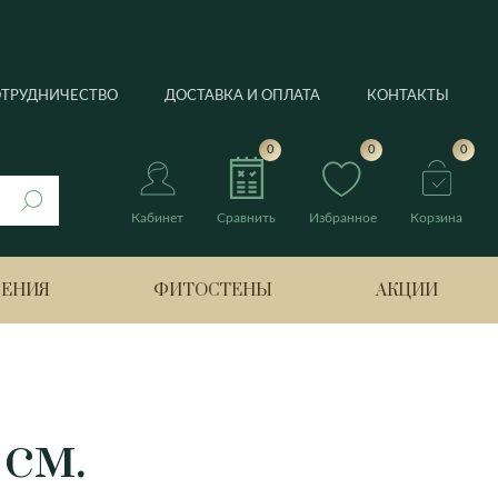
ОТРУДНИЧЕСТВО
ДОСТАВКА И ОПЛАТА
КОНТАКТЫ
0
0
0
Кабинет
Сравнить
Избранное
Корзина
РЕНИЯ
ФИТОСТЕНЫ
АКЦИИ
нтус
 см.
Берлин
Банан
Боттроп
Лимонное дерево
ия
Бремен
Нолина
Гамбург
Оливковое дерево