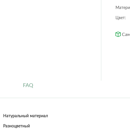
Orchidea
Puro color
Матери
Quadro ls
Rondo
Цвет:
Trio cottage
Yula
Сам
Circle
Cubo
Low Rombo
Rectangle
Rombo
Trapezoid
FAQ
Натуральный материал
Разноцветный