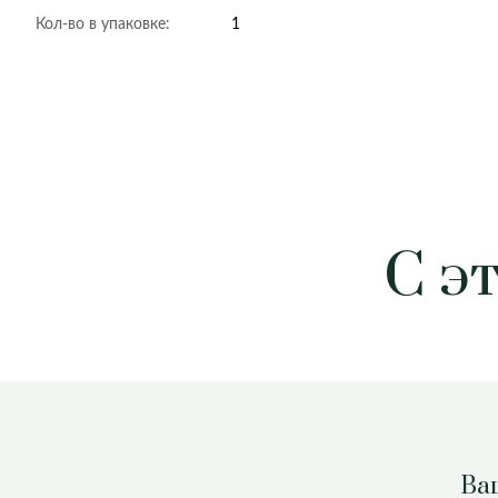
Кол-во в упаковке:
1
С э
Ваш