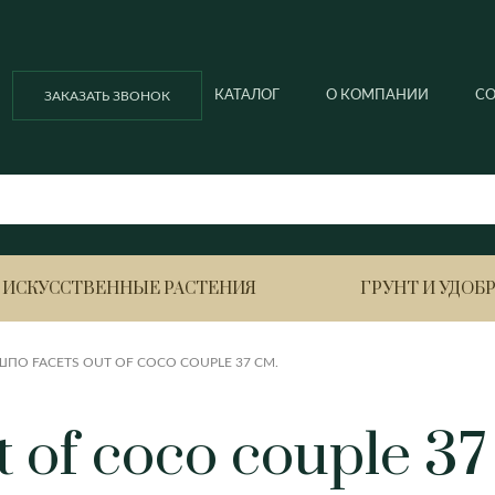
КАТАЛОГ
О КОМПАНИИ
С
ЗАКАЗАТЬ ЗВОНОК
ИСКУССТВЕННЫЕ РАСТЕНИЯ
ГРУНТ И УДОБ
ПО FACETS OUT OF COCO COUPLE 37 СМ.
Ella balcony
Ella ball
Азалия
Анигоза
 of coco couple 37
Ella ball ECO
Ella cubi
Антуриум
Вриезия
Ella cubi ECO
Ella ECO lofty
Ананас
Гардения
Гортенз