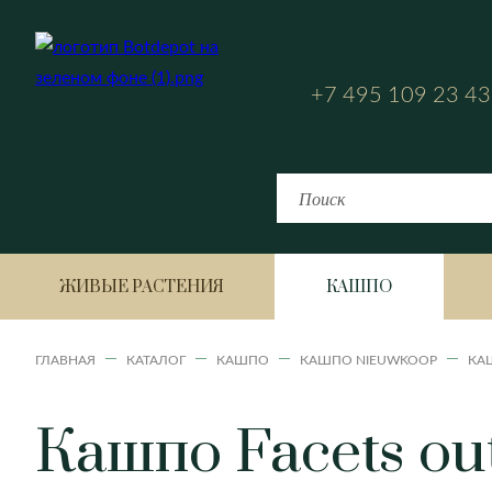
+7 495 109 23 43
ЖИВЫЕ РАСТЕНИЯ
КАШПО
ГЛАВНАЯ
КАТАЛОГ
КАШПО
КАШПО NIEUWKOOP
КАШ
Кашпо Facets out
Bahia
Fiji
Аглаонема
Havana Horizon
Havana Natural