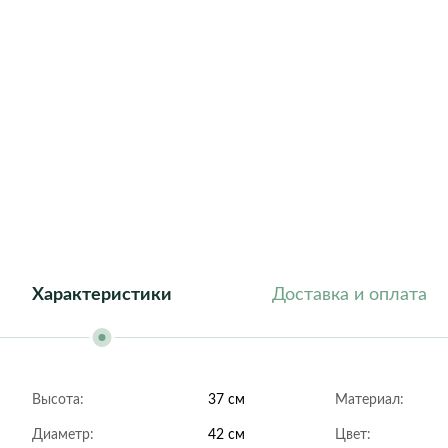
Athena
Barcelona
Dublin
Florida
Geneva
Helsinki
London
New York
Roma
Характеристики
Доставка и оплата
Высота:
37 см
Материал:
Диаметр:
42 см
Цвет: