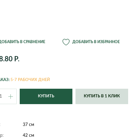
э
Ганновер
Пахира Акватика
Дортмунд
Цитрофортунелла
ции из
Дюссельдорф
Шеффлера
Кельн
Юкка
й
Нюрнберг
Оффенбах
ония
Ремшайд
Штутгарт
ДОБАВИТЬ В СРАВНЕНИЕ
ДОБАВИТЬ В ИЗБРАННОЕ
Эссен
Крассула
Сансевиерия
сия
Эхинокактус
8.80 Р.
тема
Beton
Bowl
КАЗ:
5-7 РАБОЧИХ ДНЕЙ
Comb
Cone
Cork
Crystal
КУПИТЬ В 1 КЛИК
пс
Devider
Diamond
Gloss
Graphics
Jet
Just
:
37 см
Line Square
Metal
р:
42 см