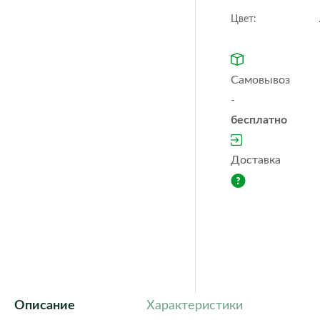
Orchidea
Puro
color
Цвет:
Quadro ls
Rondo
Trio
Yula
cottage
Classic
Fores
Самовывоз
Steel
Ston
-
бесплатно
Доставка
Описание
Характеристики