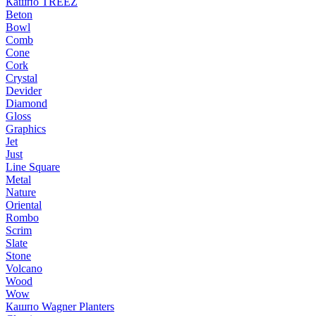
Кашпо TREEZ
Beton
Bowl
Comb
Cone
Cork
Crystal
Devider
Diamond
Gloss
Graphics
Jet
Just
Line Square
Metal
Nature
Oriental
Rombo
Scrim
Slate
Stone
Volcano
Wood
Wow
Кашпо Wagner Planters