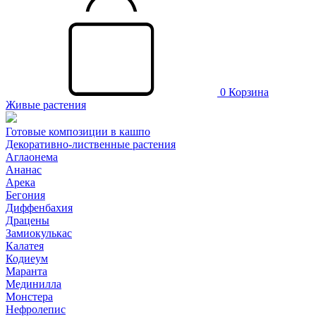
0
Корзина
Живые растения
Готовые композиции в кашпо
Декоративно-лиственные растения
Аглаонема
Ананас
Арека
Бегония
Диффенбахия
Драцены
Замиокулькас
Калатея
Кодиеум
Маранта
Мединилла
Монстера
Нефролепис