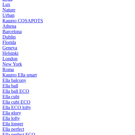
Lux
Nature
Urban
Кашпо COSAPOTS
Athena
Barcelona
Dublin
Florida
Geneva
Helsinki
London
New York
Roma
Кашпо Ella smart
Ella balcony
Ella ball
Ella ball ECO
Ella cubi
Ella cubi ECO
Ella ECO lofty
Ella glory
Ella lofty
Ella longer
Ella perfect
Ella perfect ECO