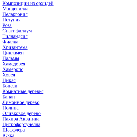
Композиции из орхидей
Мандевилла
Пеларгония
Петуния
Роза
Спатифиллум
Тилландсия
Фиалка
Хризантема
Цикламен
Пальмы
Хамедорея
Хамеропс
Ховея
Цикас
Бонсаи
Комнатные деревья
Банан
Лимонное дерево
Нолина
Оливковое дерево
Пахира Акватика
Цитрофортунелла
Шеффлера
Юкка