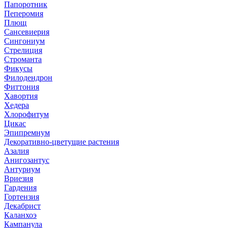
Папоротник
Пеперомия
Плющ
Сансевиерия
Сингониум
Стрелиция
Строманта
Фикусы
Филодендрон
Фиттония
Хавортия
Хедера
Хлорофитум
Цикас
Эпипремнум
Декоративно-цветущие растения
Азалия
Анигозантус
Антуриум
Вриезия
Гардения
Гортензия
Декабрист
Каланхоэ
Кампанула