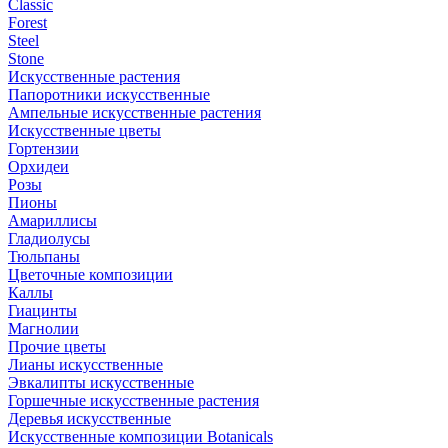
Classic
Forest
Steel
Stone
Искусственные растения
Папоротники искусственные
Ампельные искусственные растения
Искусственные цветы
Гортензии
Орхидеи
Розы
Пионы
Амариллисы
Гладиолусы
Тюльпаны
Цветочные композиции
Каллы
Гиацинты
Магнолии
Прочие цветы
Лианы искусственные
Эвкалипты искусственные
Горшечные искусственные растения
Деревья искусственные
Искусственные композиции Botanicals