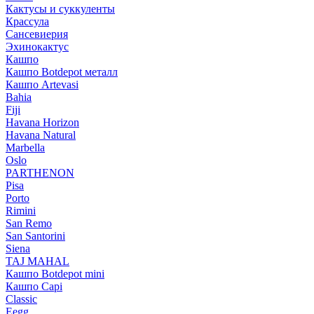
Кактусы и суккуленты
Крассула
Сансевиерия
Эхинокактус
Кашпо
Кашпо Botdepot металл
Кашпо Artevasi
Bahia
Fiji
Havana Horizon
Havana Natural
Marbella
Oslo
PARTHENON
Pisa
Porto
Rimini
San Remo
San Santorini
Siena
TAJ MAHAL
Кашпо Botdepot mini
Кашпо Capi
Classic
Eegg