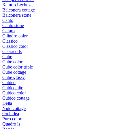
Кашпо Lechuza
Balconera cottage
Balconera stone
Canto
Canto stone
Cararo
Cilindro color
Classico
Classico color
Classico ls
Cube
Cube color
Cube color triple
Cube cottage
Cube glossy
Cubico
Cubico alto
Cubico color
Cubico cottage
Delta
Nido cottage
Orchidea
Puro color
Quadro ls