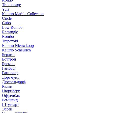
Rondo
Trio cottage
Yula
Кашпо Marble Collection
Circle
Cubo
Low Rombo
Rectangle
Rombo
Trapezoid
Кашпо Nieuwkoop
Кашпо Scheurich
Берлин
Боттроп
Бремен
Гамбург
Ганновер
Дортмунд
Дюссельдорф
Кельн
Нюрнберг
Оффенбах
Ремшайд
Штутгарт
Эссен