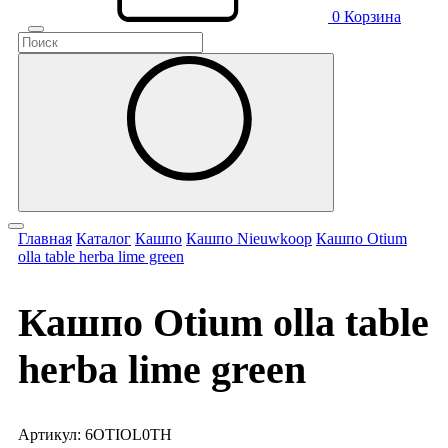
0
Корзина
Главная
Каталог
Кашпо
Кашпо Nieuwkoop
Кашпо Otium
olla table herba lime green
Кашпо Otium olla table
herba lime green
Артикул: 6OTIOL0TH