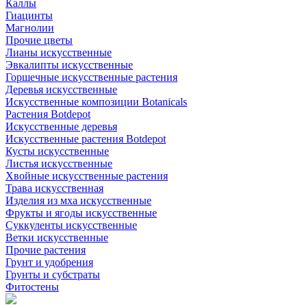
Каллы
Гиацинты
Магнолии
Прочие цветы
Лианы искусственные
Эвкалипты искусственные
Горшечные искусственные растения
Деревья искусственные
Искусственные композиции Botanicals
Растения Botdepot
Искусственные деревья
Искусственные растения Botdepot
Кусты искусственные
Листья искусственные
Хвойные искусственные растения
Трава искусственная
Изделия из мха искусственные
Фрукты и ягоды искусственные
Суккуленты искусственные
Ветки искусственные
Прочие растения
Грунт и удобрения
Грунты и субстраты
Фитостены