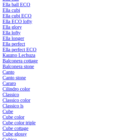
Ella ball ECO
Ella cubi
Ella cubi ECO
Ella ECO lofty
Ella glory
Ella lofty
Ella longer
Ella perfect
Ella perfect ECO
Кашпо Lechuza
Balconera cottage
Balconera stone
Canto
Canto stone
Cararo
Cilindro color
Classico
Classico color
Classico ls
Cube
Cube color
Cube color triple
Cube cottage
Cube glossy
Cubico