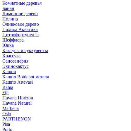
Комнатные деревья
Банан
Лимонное дерево
Нолина
Оливковое дерево
Пахира Акватика
Цитрофортунелла
Шеффлера
Юкка
Кактусы и суккуленты
Крассула
Сансевиерия
Эхинокактус
Кашпо
Кашпо Botdepot металл
Кашпо Artevasi
Bahia
Fiji
Havana Horizon
Havana Natural
Marbella
Oslo
PARTHENON
Pisa
Porto