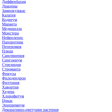
Диффенбахия
Драцены
Замиокулькас
Калатея
Кодиеум
Маранта
Мединилла
Монстера
Нефролепис
Папоротник
Пеперомия
Плющ
Сансевиерия
Сингониум
Стрелиция
Строманта
Фикусы
Филодендрон
Фиттония
Хавортия
Хедера
Хлорофитум
Цикас
Эпипремнум
Декоративно-цветущие растения