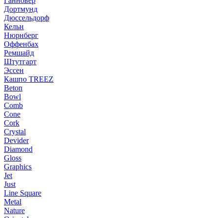
Ганновер
Дортмунд
Дюссельдорф
Кельн
Нюрнберг
Оффенбах
Ремшайд
Штутгарт
Эссен
Кашпо TREEZ
Beton
Bowl
Comb
Cone
Cork
Crystal
Devider
Diamond
Gloss
Graphics
Jet
Just
Line Square
Metal
Nature