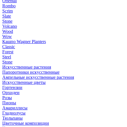
Oriental
Rombo
Scrim
Slate
Stone
Volcano
Wood
Wow
Кашпо Wagner Planters
Classic
Forest
Steel
Stone
Искусственные растения
Папоротники искусственные
Ампельные искусственные растения
Искусственные цветы
Гортензии
Орхидеи
Розы
Пионы
Амариллисы
Гладиолусы
Тюльпаны
Цветочные композиции