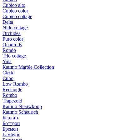
Cubico alto
Cubico color
Cubico cottage
Delta
Nido cottage
Orchidea
Puro color
Quadro ls
Rondo
Trio cottage
Yula
Кашпо Marble Collection
Circle
Cubo
Low Rombo
Rectangle
Rombo
Trapezoid
Кашпо Nieuwkoop
Кашпо Scheurich
Берлин
Боттроп
Бремен
Гамбург