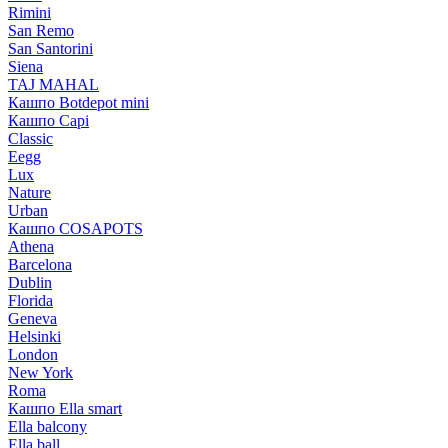
Rimini
San Remo
San Santorini
Siena
TAJ MAHAL
Кашпо Botdepot mini
Кашпо Capi
Classic
Eegg
Lux
Nature
Urban
Кашпо COSAPOTS
Athena
Barcelona
Dublin
Florida
Geneva
Helsinki
London
New York
Roma
Кашпо Ella smart
Ella balcony
Ella ball