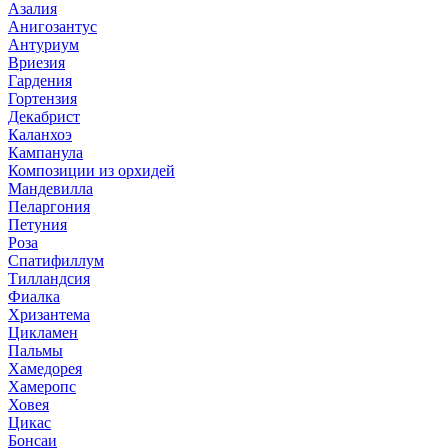
Азалия
Анигозантус
Антуриум
Вриезия
Гардения
Гортензия
Декабрист
Каланхоэ
Кампанула
Композиции из орхидей
Мандевилла
Пеларгония
Петуния
Роза
Спатифиллум
Тилландсия
Фиалка
Хризантема
Цикламен
Пальмы
Хамедорея
Хамеропс
Ховея
Цикас
Бонсаи