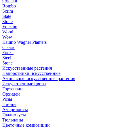
Oriental
Rombo
Scrim
Slate
Stone
Volcano
Wood
Wow
Кашпо Wagner Planters
Classic
Forest
Steel
Stone
Искусственные растения
Папоротники искусственные
Ампельные искусственные растения
Искусственные цветы
Гортензии
Орхидеи
Розы
Пионы
Амариллисы
Гладиолусы
Тюльпаны
Цветочные композиции