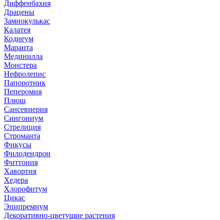
Диффенбахия
Драцены
Замиокулькас
Калатея
Кодиеум
Маранта
Мединилла
Монстера
Нефролепис
Папоротник
Пеперомия
Плющ
Сансевиерия
Сингониум
Стрелиция
Строманта
Фикусы
Филодендрон
Фиттония
Хавортия
Хедера
Хлорофитум
Цикас
Эпипремнум
Декоративно-цветущие растения