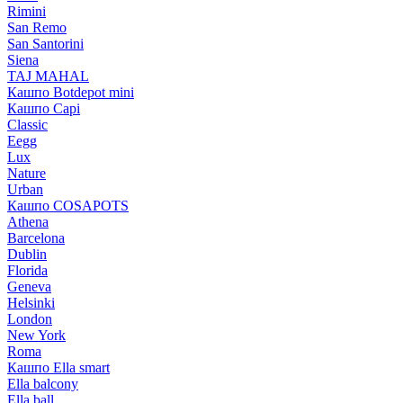
Rimini
San Remo
San Santorini
Siena
TAJ MAHAL
Кашпо Botdepot mini
Кашпо Capi
Classic
Eegg
Lux
Nature
Urban
Кашпо COSAPOTS
Athena
Barcelona
Dublin
Florida
Geneva
Helsinki
London
New York
Roma
Кашпо Ella smart
Ella balcony
Ella ball