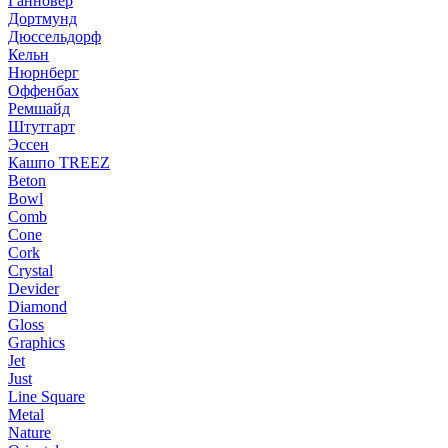
Ганновер
Дортмунд
Дюссельдорф
Кельн
Нюрнберг
Оффенбах
Ремшайд
Штутгарт
Эссен
Кашпо TREEZ
Beton
Bowl
Comb
Cone
Cork
Crystal
Devider
Diamond
Gloss
Graphics
Jet
Just
Line Square
Metal
Nature