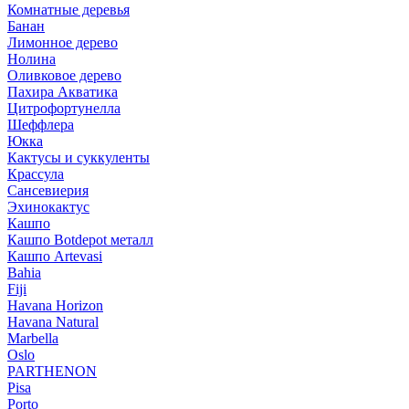
Комнатные деревья
Банан
Лимонное дерево
Нолина
Оливковое дерево
Пахира Акватика
Цитрофортунелла
Шеффлера
Юкка
Кактусы и суккуленты
Крассула
Сансевиерия
Эхинокактус
Кашпо
Кашпо Botdepot металл
Кашпо Artevasi
Bahia
Fiji
Havana Horizon
Havana Natural
Marbella
Oslo
PARTHENON
Pisa
Porto