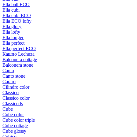
Ella ball ECO
Ella cubi
Ella cubi ECO
Ella ECO lofty
Ella glory
Ella lofty
Ella longer
Ella perfect
Ella perfect ECO
Кашпо Lechuza
Balconera cottage
Balconera stone
Canto
Canto stone
Cararo
Cilindro color
Classico
Classico color
Classico ls
Cube
Cube color
Cube color triple
Cube cottage
Cube glossy
Cubico