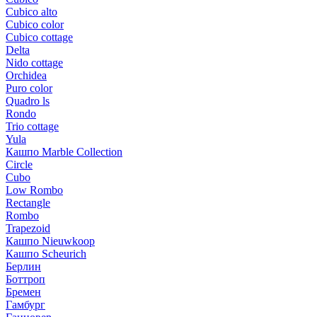
Cubico alto
Cubico color
Cubico cottage
Delta
Nido cottage
Orchidea
Puro color
Quadro ls
Rondo
Trio cottage
Yula
Кашпо Marble Collection
Circle
Cubo
Low Rombo
Rectangle
Rombo
Trapezoid
Кашпо Nieuwkoop
Кашпо Scheurich
Берлин
Боттроп
Бремен
Гамбург