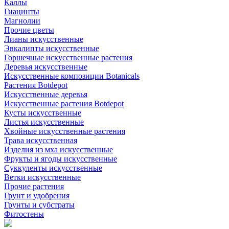
Каллы
Гиацинты
Магнолии
Прочие цветы
Лианы искусственные
Эвкалипты искусственные
Горшечные искусственные растения
Деревья искусственные
Искусственные композиции Botanicals
Растения Botdepot
Искусственные деревья
Искусственные растения Botdepot
Кусты искусственные
Листья искусственные
Хвойные искусственные растения
Трава искусственная
Изделия из мха искусственные
Фрукты и ягоды искусственные
Суккуленты искусственные
Ветки искусственные
Прочие растения
Грунт и удобрения
Грунты и субстраты
Фитостены