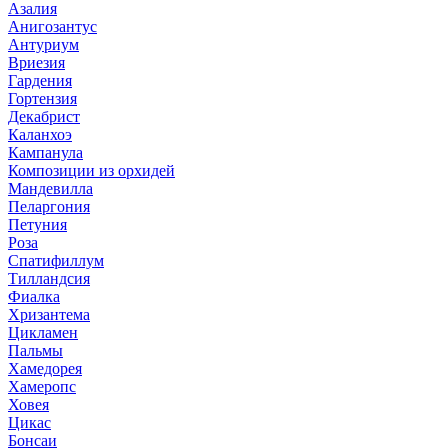
Азалия
Анигозантус
Антуриум
Вриезия
Гардения
Гортензия
Декабрист
Каланхоэ
Кампанула
Композиции из орхидей
Мандевилла
Пеларгония
Петуния
Роза
Спатифиллум
Тилландсия
Фиалка
Хризантема
Цикламен
Пальмы
Хамедорея
Хамеропс
Ховея
Цикас
Бонсаи