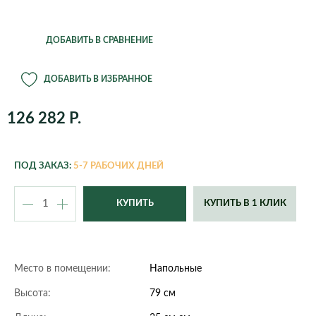
Line
Met
Cube
Cube
Geneva
Helsinki
Square
cottage
glossy
London
New York
Nature
Orie
Cubico
Cubico
ДОБАВИТЬ В СРАВНЕНИЕ
Roma
alto
Rombo
Scr
Cubico
Cubico
Slate
Sto
ДОБАВИТЬ В ИЗБРАННОЕ
color
cottage
Volcano
Wo
Delta
Nido
126 282 Р.
Wow
cottage
Orchidea
Puro
color
ПОД ЗАКАЗ:
5-7 РАБОЧИХ ДНЕЙ
Quadro ls
Rondo
Trio
Yula
КУПИТЬ В 1 КЛИК
cottage
Classic
Fores
Steel
Ston
Место в помещении:
Напольные
Высота:
79 см