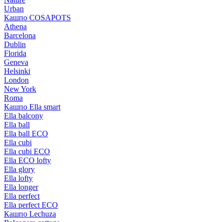
Urban
Кашпо COSAPOTS
Athena
Barcelona
Dublin
Florida
Geneva
Helsinki
London
New York
Roma
Кашпо Ella smart
Ella balcony
Ella ball
Ella ball ECO
Ella cubi
Ella cubi ECO
Ella ECO lofty
Ella glory
Ella lofty
Ella longer
Ella perfect
Ella perfect ECO
Кашпо Lechuza