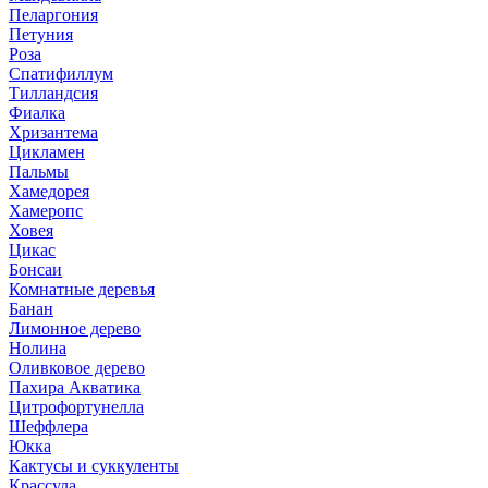
Пеларгония
Петуния
Роза
Спатифиллум
Тилландсия
Фиалка
Хризантема
Цикламен
Пальмы
Хамедорея
Хамеропс
Ховея
Цикас
Бонсаи
Комнатные деревья
Банан
Лимонное дерево
Нолина
Оливковое дерево
Пахира Акватика
Цитрофортунелла
Шеффлера
Юкка
Кактусы и суккуленты
Крассула