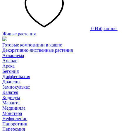
0
Избранное
Живые растения
Готовые композиции в кашпо
Декоративно-лиственные растения
Аглаонема
Ананас
Арека
Бегония
Диффенбахия
Драцены
Замиокулькас
Калатея
Кодиеум
Маранта
Мединилла
Монстера
Нефролепис
Папоротник
Пеперомия