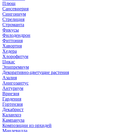
Плющ
Сансевиерия
Сингониум
Стрелиция
Строманта
Фикусы
Филодендрон
Фиттония
Хавортия
Хедера
Хлорофитум
Цикас
Эпипремнум
Декоративно-цветущие растения
Азалия
Анигозантус
Антуриум
Вриезия
Гардения
Гортензия
Декабрист
Каланхоэ
Кампанула
Композиции из орхидей
Мандевилла