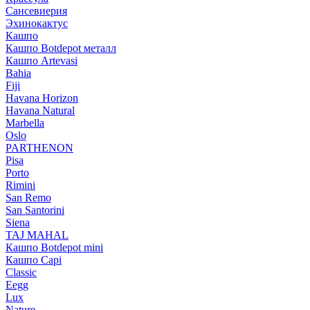
Сансевиерия
Эхинокактус
Кашпо
Кашпо Botdepot металл
Кашпо Artevasi
Bahia
Fiji
Havana Horizon
Havana Natural
Marbella
Oslo
PARTHENON
Pisa
Porto
Rimini
San Remo
San Santorini
Siena
TAJ MAHAL
Кашпо Botdepot mini
Кашпо Capi
Classic
Eegg
Lux
Nature