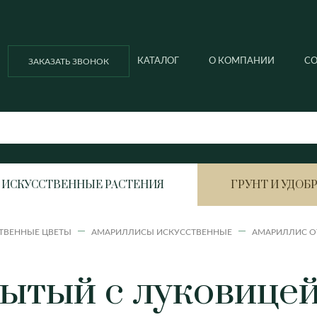
КАТАЛОГ
О КОМПАНИИ
С
ЗАКАЗАТЬ ЗВОНОК
ИСКУССТВЕННЫЕ РАСТЕНИЯ
ГРУНТ И УДОБ
ТВЕННЫЕ ЦВЕТЫ
АМАРИЛЛИСЫ ИСКУССТВЕННЫЕ
АМАРИЛЛИС О
Ella balcony
Ella ball
Азалия
Анигоза
ытый с луковице
Ella ball ECO
Ella cubi
Антуриум
Вриезия
Ella cubi ECO
Ella ECO lofty
Ананас
Гардения
Гортенз