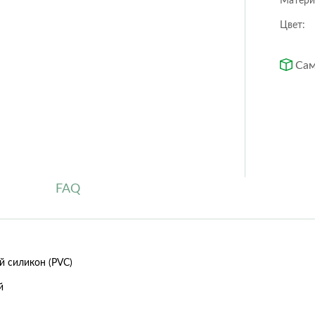
Матери
Orchidea
Puro color
Цвет:
Quadro ls
Rondo
Trio cottage
Yula
Сам
Circle
Cubo
Low Rombo
Rectangle
Rombo
Trapezoid
FAQ
 силикон (PVC)
й