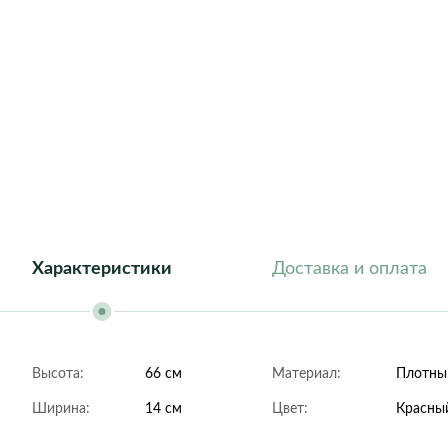
Athena
Barcelona
Dublin
Florida
Geneva
Helsinki
London
New York
Roma
Характеристики
Доставка и оплата
Высота:
66 см
Материал:
Плотный
Ширина:
14 см
Цвет:
Красны