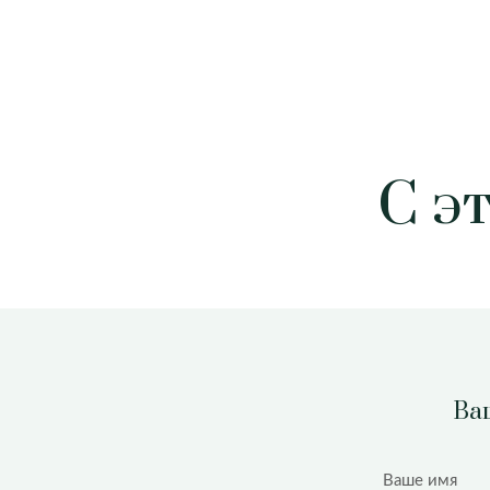
С э
Ваш