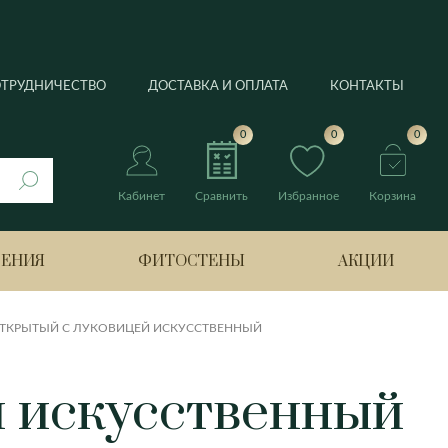
ОТРУДНИЧЕСТВО
ДОСТАВКА И ОПЛАТА
КОНТАКТЫ
0
0
0
Кабинет
Сравнить
Избранное
Корзина
РЕНИЯ
ФИТОСТЕНЫ
АКЦИИ
ТКРЫТЫЙ С ЛУКОВИЦЕЙ ИСКУССТВЕННЫЙ
нтус
й искусственный
Берлин
Банан
Боттроп
Лимонное дерево
ия
Бремен
Нолина
Гамбург
Оливковое дерево