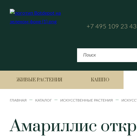
+7 495 109 23 43
ЖИВЫЕ РАСТЕНИЯ
КАШПО
ГЛАВНАЯ
КАТАЛОГ
ИСКУССТВЕННЫЕ РАСТЕНИЯ
ИСКУСС
Амариллис откр
Bahia
Fiji
Аглаонема
Havana Horizon
Havana Natural