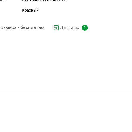
ал:
Плотный силикон (PVC)
Nature
Oriental
Rombo
Scrim
Красный
Slate
Stone
овывоз -
бесплатно
Доставка
Volcano
Wood
Wow
Classic
Forest
Steel
Stone