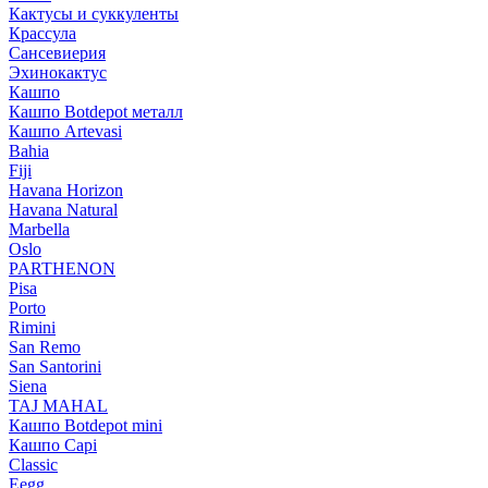
Кактусы и суккуленты
Крассула
Сансевиерия
Эхинокактус
Кашпо
Кашпо Botdepot металл
Кашпо Artevasi
Bahia
Fiji
Havana Horizon
Havana Natural
Marbella
Oslo
PARTHENON
Pisa
Porto
Rimini
San Remo
San Santorini
Siena
TAJ MAHAL
Кашпо Botdepot mini
Кашпо Capi
Classic
Eegg