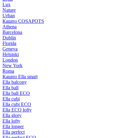
Lux
Nature
Urban
Кашпо COSAPOTS
Athena
Barcelona
Dublin
Florida
Geneva
Helsinki
London
New York
Roma
Кашпо Ella smart
Ella balcony
Ella ball
Ella ball ECO
Ella cubi
Ella cubi ECO
Ella ECO lofty
Ella glory
Ella lofty
Ella longer
Ella perfect
Ella perfect ECO