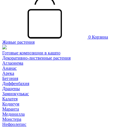
0
Корзина
Живые растения
Готовые композиции в кашпо
Декоративно-лиственные растения
Аглаонема
Ананас
Арека
Бегония
Диффенбахия
Драцены
Замиокулькас
Калатея
Кодиеум
Маранта
Мединилла
Монстера
Нефролепис