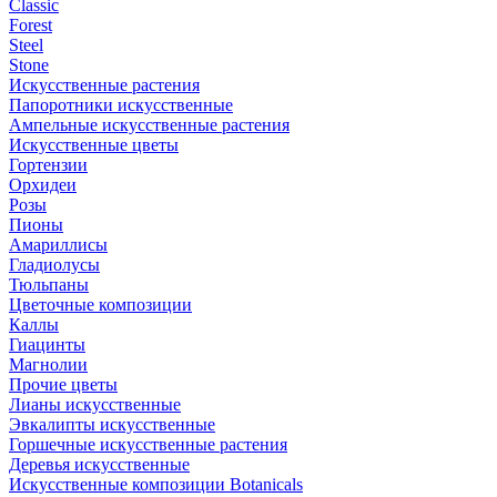
Classic
Forest
Steel
Stone
Искусственные растения
Папоротники искусственные
Ампельные искусственные растения
Искусственные цветы
Гортензии
Орхидеи
Розы
Пионы
Амариллисы
Гладиолусы
Тюльпаны
Цветочные композиции
Каллы
Гиацинты
Магнолии
Прочие цветы
Лианы искусственные
Эвкалипты искусственные
Горшечные искусственные растения
Деревья искусственные
Искусственные композиции Botanicals