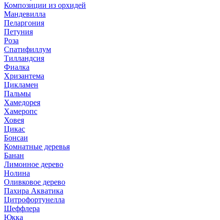
Композиции из орхидей
Мандевилла
Пеларгония
Петуния
Роза
Спатифиллум
Тилландсия
Фиалка
Хризантема
Цикламен
Пальмы
Хамедорея
Хамеропс
Ховея
Цикас
Бонсаи
Комнатные деревья
Банан
Лимонное дерево
Нолина
Оливковое дерево
Пахира Акватика
Цитрофортунелла
Шеффлера
Юкка