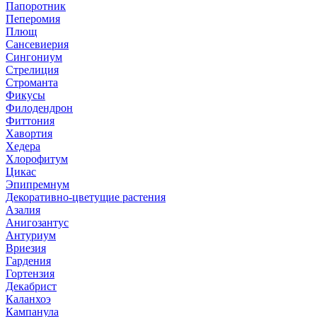
Папоротник
Пеперомия
Плющ
Сансевиерия
Сингониум
Стрелиция
Строманта
Фикусы
Филодендрон
Фиттония
Хавортия
Хедера
Хлорофитум
Цикас
Эпипремнум
Декоративно-цветущие растения
Азалия
Анигозантус
Антуриум
Вриезия
Гардения
Гортензия
Декабрист
Каланхоэ
Кампанула