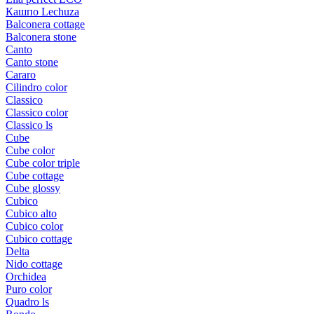
Кашпо Lechuza
Balconera cottage
Balconera stone
Canto
Canto stone
Cararo
Cilindro color
Classico
Classico color
Classico ls
Cube
Cube color
Cube color triple
Cube cottage
Cube glossy
Cubico
Cubico alto
Cubico color
Cubico cottage
Delta
Nido cottage
Orchidea
Puro color
Quadro ls