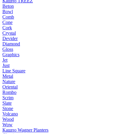
Кашпо TREEZ
Beton
Bowl
Comb
Cone
Cork
Crystal
Devider
Diamond
Gloss
Graphics
Jet
Just
Line Square
Metal
Nature
Oriental
Rombo
Scrim
Slate
Stone
Volcano
Wood
Wow
Кашпо Wagner Planters