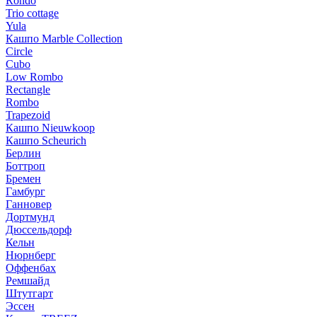
Rondo
Trio cottage
Yula
Кашпо Marble Collection
Circle
Cubo
Low Rombo
Rectangle
Rombo
Trapezoid
Кашпо Nieuwkoop
Кашпо Scheurich
Берлин
Боттроп
Бремен
Гамбург
Ганновер
Дортмунд
Дюссельдорф
Кельн
Нюрнберг
Оффенбах
Ремшайд
Штутгарт
Эссен