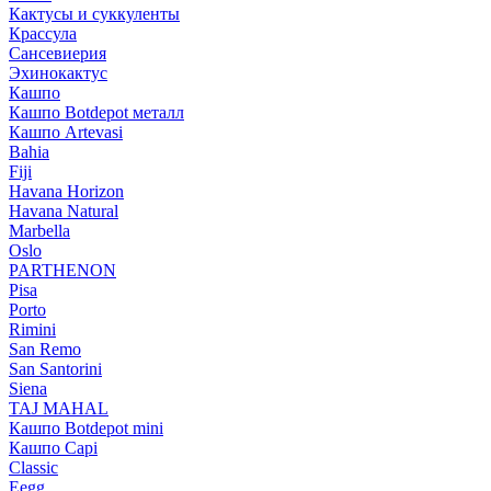
Кактусы и суккуленты
Крассула
Сансевиерия
Эхинокактус
Кашпо
Кашпо Botdepot металл
Кашпо Artevasi
Bahia
Fiji
Havana Horizon
Havana Natural
Marbella
Oslo
PARTHENON
Pisa
Porto
Rimini
San Remo
San Santorini
Siena
TAJ MAHAL
Кашпо Botdepot mini
Кашпо Capi
Classic
Eegg