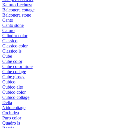
Кашпо Lechuza
Balconera cottage
Balconera stone
Canto
Canto stone
Cararo
Cilindro color
Classico
Classico color
Classico ls
Cube
Cube color
Cube color triple
Cube cottage
Cube glossy
Cubico
Cubico alto
Cubico color
Cubico cottage
Delta
Nido cottage
Orchidea
Puro color
Quadro ls