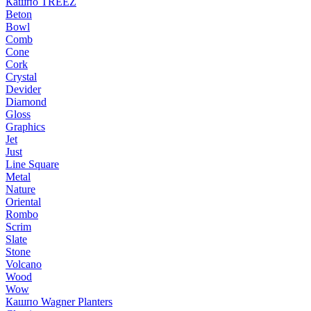
Кашпо TREEZ
Beton
Bowl
Comb
Cone
Cork
Crystal
Devider
Diamond
Gloss
Graphics
Jet
Just
Line Square
Metal
Nature
Oriental
Rombo
Scrim
Slate
Stone
Volcano
Wood
Wow
Кашпо Wagner Planters