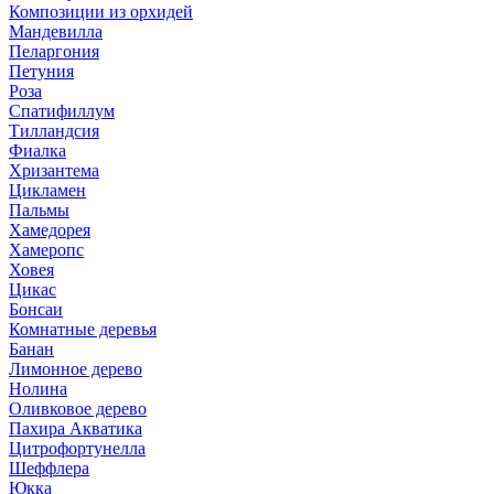
Композиции из орхидей
Мандевилла
Пеларгония
Петуния
Роза
Спатифиллум
Тилландсия
Фиалка
Хризантема
Цикламен
Пальмы
Хамедорея
Хамеропс
Ховея
Цикас
Бонсаи
Комнатные деревья
Банан
Лимонное дерево
Нолина
Оливковое дерево
Пахира Акватика
Цитрофортунелла
Шеффлера
Юкка