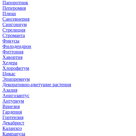
Папоротник
Пеперомия
Плющ
Сансевиерия
Сингониум
Стрелиция
Строманта
Фикусы
Филодендрон
Фиттония
Хавортия
Хедера
Хлорофитум
Цикас
Эпипремнум
Декоративно-цветущие растения
Азалия
Анигозантус
Антуриум
Вриезия
Гардения
Гортензия
Декабрист
Каланхоэ
Кампанула