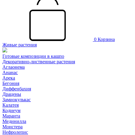
0
Корзина
Живые растения
Готовые композиции в кашпо
Декоративно-лиственные растения
Аглаонема
Ананас
Арека
Бегония
Диффенбахия
Драцены
Замиокулькас
Калатея
Кодиеум
Маранта
Мединилла
Монстера
Нефролепис