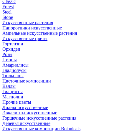
Classic
Forest
Steel
Stone
Искусственные растения
Папоротники искусственные
Ампельные искусственные растения
Искусственные цветы
Гортензии
Орхидеи
Розы
Пионы
Амариллисы
Гладиолусы
Тюльпаны
Цветочные композиции
Каллы
Гиацинты
Магнолии
Прочие цветы
Лианы искусственные
Эвкалипты искусственные
Горшечные искусственные растения
Деревья искусственные
Искусственные композиции Botanicals