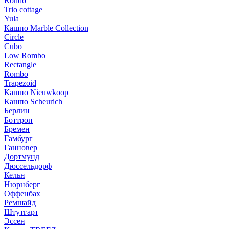
Rondo
Trio cottage
Yula
Кашпо Marble Collection
Circle
Cubo
Low Rombo
Rectangle
Rombo
Trapezoid
Кашпо Nieuwkoop
Кашпо Scheurich
Берлин
Боттроп
Бремен
Гамбург
Ганновер
Дортмунд
Дюссельдорф
Кельн
Нюрнберг
Оффенбах
Ремшайд
Штутгарт
Эссен