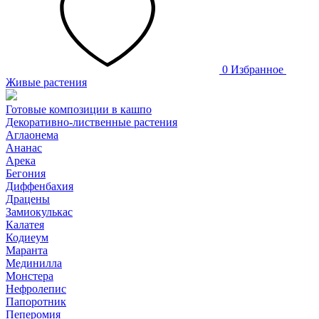
0
Избранное
Живые растения
Готовые композиции в кашпо
Декоративно-лиственные растения
Аглаонема
Ананас
Арека
Бегония
Диффенбахия
Драцены
Замиокулькас
Калатея
Кодиеум
Маранта
Мединилла
Монстера
Нефролепис
Папоротник
Пеперомия