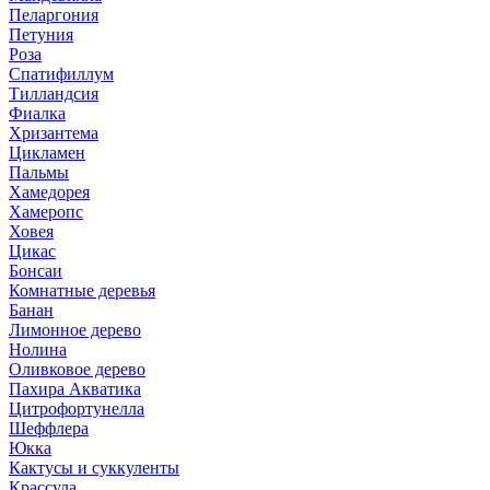
Пеларгония
Петуния
Роза
Спатифиллум
Тилландсия
Фиалка
Хризантема
Цикламен
Пальмы
Хамедорея
Хамеропс
Ховея
Цикас
Бонсаи
Комнатные деревья
Банан
Лимонное дерево
Нолина
Оливковое дерево
Пахира Акватика
Цитрофортунелла
Шеффлера
Юкка
Кактусы и суккуленты
Крассула