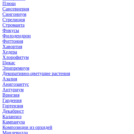
Плющ
Сансевиерия
Сингониум
Стрелиция
Строманта
Фикусы
Филодендрон
Фиттония
Хавортия
Хедера
Хлорофитум
Цикас
Эпипремнум
Декоративно-цветущие растения
Азалия
Анигозантус
Антуриум
Вриезия
Гардения
Гортензия
Декабрист
Каланхоэ
Кампанула
Композиции из орхидей
Мандевилла