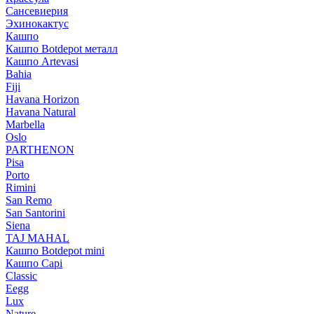
Сансевиерия
Эхинокактус
Кашпо
Кашпо Botdepot металл
Кашпо Artevasi
Bahia
Fiji
Havana Horizon
Havana Natural
Marbella
Oslo
PARTHENON
Pisa
Porto
Rimini
San Remo
San Santorini
Siena
TAJ MAHAL
Кашпо Botdepot mini
Кашпо Capi
Classic
Eegg
Lux
Nature