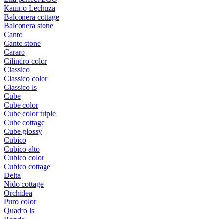
Кашпо Lechuza
Balconera cottage
Balconera stone
Canto
Canto stone
Cararo
Cilindro color
Classico
Classico color
Classico ls
Cube
Cube color
Cube color triple
Cube cottage
Cube glossy
Cubico
Cubico alto
Cubico color
Cubico cottage
Delta
Nido cottage
Orchidea
Puro color
Quadro ls