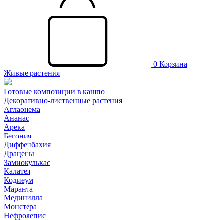
0
Корзина
Живые растения
Готовые композиции в кашпо
Декоративно-лиственные растения
Аглаонема
Ананас
Арека
Бегония
Диффенбахия
Драцены
Замиокулькас
Калатея
Кодиеум
Маранта
Мединилла
Монстера
Нефролепис