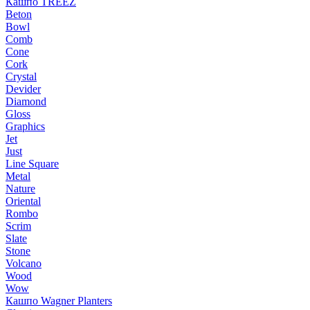
Кашпо TREEZ
Beton
Bowl
Comb
Cone
Cork
Crystal
Devider
Diamond
Gloss
Graphics
Jet
Just
Line Square
Metal
Nature
Oriental
Rombo
Scrim
Slate
Stone
Volcano
Wood
Wow
Кашпо Wagner Planters