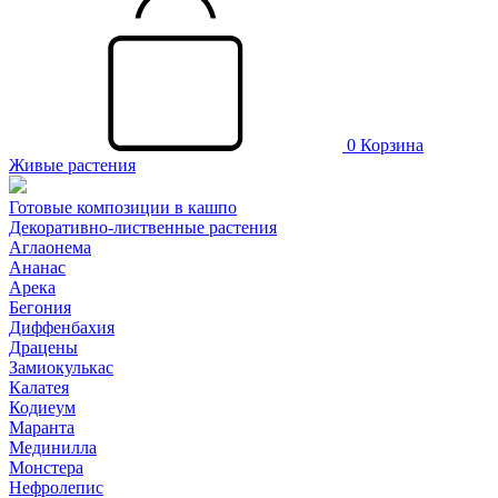
0
Корзина
Живые растения
Готовые композиции в кашпо
Декоративно-лиственные растения
Аглаонема
Ананас
Арека
Бегония
Диффенбахия
Драцены
Замиокулькас
Калатея
Кодиеум
Маранта
Мединилла
Монстера
Нефролепис