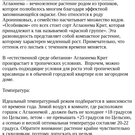
Аглаонема – вечнозеленое растение родом из тропиков,
которое полюбилось многим благодаря эффектной
запоминающейся окраске. Оно относится к роду
Аронниковых, а семейство насчитывает множество видов.
«Особняком» ото всех стоит сорт Аглаонема Крит, которая
принадлежит к так называемой «красной группе». Эта
разновидность представляет собой компактное растение,
которому характерен медленный рост. Примечательно, что
оттенок его листьев с течением времени меняется.
В «естественной среде обитания» Аглаонема Крит
произрастает в тропических условиях. Впрочем, можно
создать подходящие условия для роста этой тропической
красавицы и в обычной городской квартире или загородном
доме.
Температура:
Идеальный температурный режим подбирается в зависимости
от времени года. Зимой воздух в комнате, где расположен
горшок с Аглаонемой , должен быть не холоднее +18 градусов
по Цельсию, летом – не превышать +25 градусов по Цельсию,
а осенью и весной оптимальная температура составляе 20-22
градуса. Обратите внимание: растение крайне чувствительно
к сквознякам, поэтому допускать их нельзя.