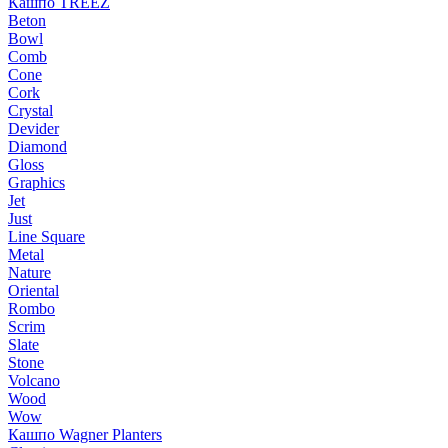
Кашпо TREEZ
Beton
Bowl
Comb
Cone
Cork
Crystal
Devider
Diamond
Gloss
Graphics
Jet
Just
Line Square
Metal
Nature
Oriental
Rombo
Scrim
Slate
Stone
Volcano
Wood
Wow
Кашпо Wagner Planters