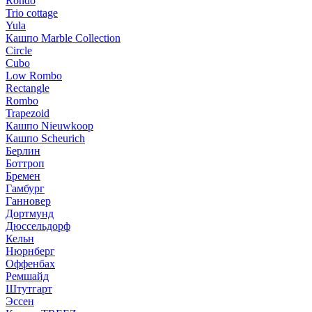
Rondo
Trio cottage
Yula
Кашпо Marble Collection
Circle
Cubo
Low Rombo
Rectangle
Rombo
Trapezoid
Кашпо Nieuwkoop
Кашпо Scheurich
Берлин
Боттроп
Бремен
Гамбург
Ганновер
Дортмунд
Дюссельдорф
Кельн
Нюрнберг
Оффенбах
Ремшайд
Штутгарт
Эссен