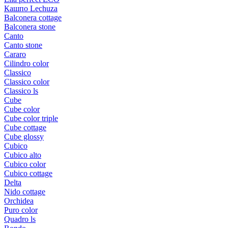
Кашпо Lechuza
Balconera cottage
Balconera stone
Canto
Canto stone
Cararo
Cilindro color
Classico
Classico color
Classico ls
Cube
Cube color
Cube color triple
Cube cottage
Cube glossy
Cubico
Cubico alto
Cubico color
Cubico cottage
Delta
Nido cottage
Orchidea
Puro color
Quadro ls