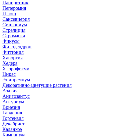
Папоротник
Пеперомия
Плющ
Сансевиерия
Сингониум
Стрелиция
Строманта
Фикусы
Филодендрон
Фиттония
Хавортия
Хедера
Хлорофитум
Цикас
Эпипремнум
Декоративно-цветущие растения
Азалия
Анигозантус
Антуриум
Вриезия
Гардения
Гортензия
Декабрист
Каланхоэ
Кампанула