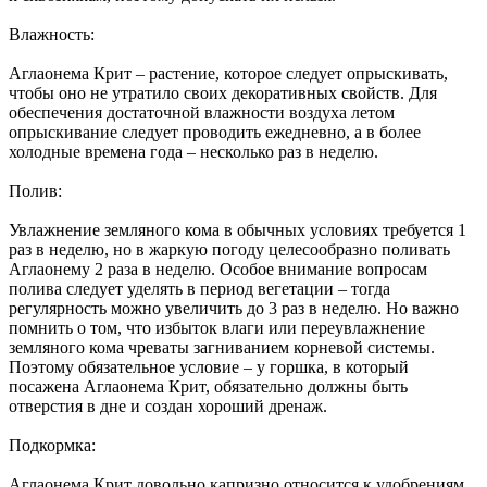
Влажность:
Аглаонема Крит – растение, которое следует опрыскивать,
чтобы оно не утратило своих декоративных свойств. Для
обеспечения достаточной влажности воздуха летом
опрыскивание следует проводить ежедневно, а в более
холодные времена года – несколько раз в неделю.
Полив:
Увлажнение земляного кома в обычных условиях требуется 1
раз в неделю, но в жаркую погоду целесообразно поливать
Аглаонему 2 раза в неделю. Особое внимание вопросам
полива следует уделять в период вегетации – тогда
регулярность можно увеличить до 3 раз в неделю. Но важно
помнить о том, что избыток влаги или переувлажнение
земляного кома чреваты загниванием корневой системы.
Поэтому обязательное условие – у горшка, в который
посажена Аглаонема Крит, обязательно должны быть
отверстия в дне и создан хороший дренаж.
Подкормка:
Аглаонема Крит довольно капризно относится к удобрениям.