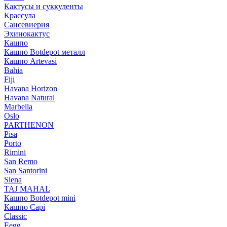
Кактусы и суккуленты
Крассула
Сансевиерия
Эхинокактус
Кашпо
Кашпо Botdepot металл
Кашпо Artevasi
Bahia
Fiji
Havana Horizon
Havana Natural
Marbella
Oslo
PARTHENON
Pisa
Porto
Rimini
San Remo
San Santorini
Siena
TAJ MAHAL
Кашпо Botdepot mini
Кашпо Capi
Classic
Eegg