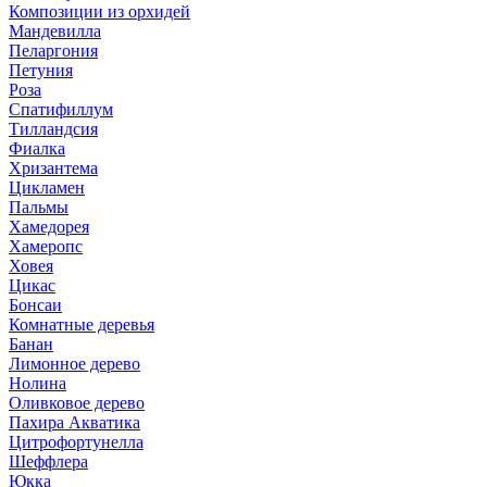
Композиции из орхидей
Мандевилла
Пеларгония
Петуния
Роза
Спатифиллум
Тилландсия
Фиалка
Хризантема
Цикламен
Пальмы
Хамедорея
Хамеропс
Ховея
Цикас
Бонсаи
Комнатные деревья
Банан
Лимонное дерево
Нолина
Оливковое дерево
Пахира Акватика
Цитрофортунелла
Шеффлера
Юкка