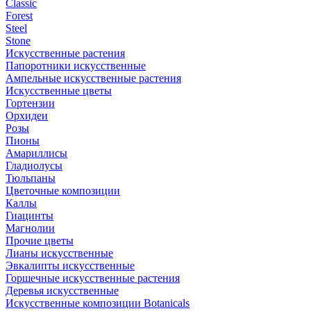
Classic
Forest
Steel
Stone
Искусственные растения
Папоротники искусственные
Ампельные искусственные растения
Искусственные цветы
Гортензии
Орхидеи
Розы
Пионы
Амариллисы
Гладиолусы
Тюльпаны
Цветочные композиции
Каллы
Гиацинты
Магнолии
Прочие цветы
Лианы искусственные
Эвкалипты искусственные
Горшечные искусственные растения
Деревья искусственные
Искусственные композиции Botanicals