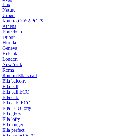
Lux
Nature
Urban
Кашпо COSAPOTS
Athena
Barcelona
Dublin
Florida
Geneva
Helsinki
London
New York
Roma
Кашпо Ella smart
Ella balcony
Ella ball
Ella ball ECO
Ella cubi
Ella cubi ECO
Ella ECO lofty
Ella glory
Ella lofty
Ella longer
Ella perfect
Ella perfect ECO