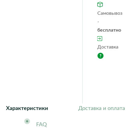
Orchidea
Puro
color
Самовывоз
Quadro ls
Rondo
-
Trio
Yula
бесплатно
cottage
Classic
Fores
Steel
Ston
Доставка
Характеристики
Доставка и оплата
FAQ