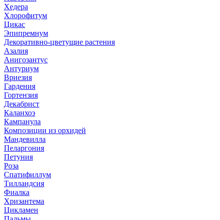
Хедера
Хлорофитум
Цикас
Эпипремнум
Декоративно-цветущие растения
Азалия
Анигозантус
Антуриум
Вриезия
Гардения
Гортензия
Декабрист
Каланхоэ
Кампанула
Композиции из орхидей
Мандевилла
Пеларгония
Петуния
Роза
Спатифиллум
Тилландсия
Фиалка
Хризантема
Цикламен
Пальмы