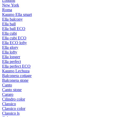
London
New York
Roma
Кашпо Ella smart
Ella balcony
Ella ball
Ella ball ECO
Ella cubi
Ella cubi ECO
Ella ECO lofty
Ella glory
Ella lofty
Ella longer
Ella perfect
Ella perfect ECO
Кашпо Lechuza
Balconera cottage
Balconera stone
Canto
Canto stone
Cararo
Cilindro color
Classico
Classico color
Classico ls