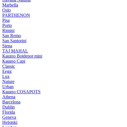
Marbella
Oslo
PARTHENON
Pisa
Porto
Rimini
San Remo
San Santorini
Siena
TAJ MAHAL
Кашпо Botdepot mini
Кашпо Capi
Classic
Eegg
Lux
Nature
Urban
Кашпо COSAPOTS
Athena
Barcelona
Dublin
Florida
Geneva
Helsinki