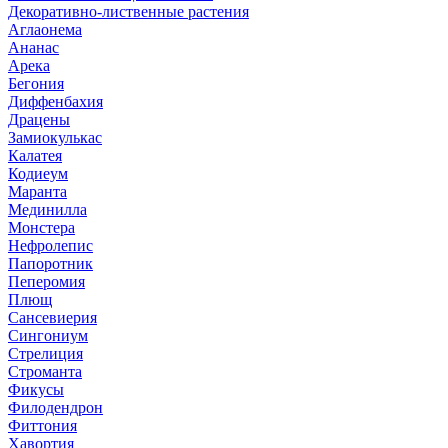
Декоративно-лиственные растения
Аглаонема
Ананас
Арека
Бегония
Диффенбахия
Драцены
Замиокулькас
Калатея
Кодиеум
Маранта
Мединилла
Монстера
Нефролепис
Папоротник
Пеперомия
Плющ
Сансевиерия
Сингониум
Стрелиция
Строманта
Фикусы
Филодендрон
Фиттония
Хавортия